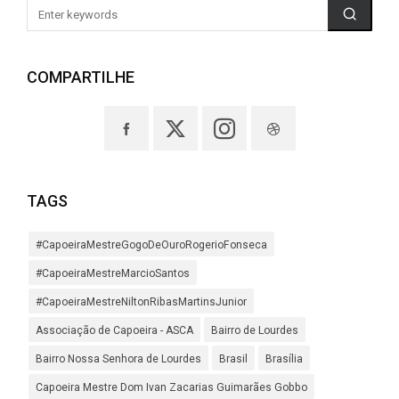
COMPARTILHE
TAGS
#CapoeiraMestreGogoDeOuroRogerioFonseca
#CapoeiraMestreMarcioSantos
#CapoeiraMestreNiltonRibasMartinsJunior
Associação de Capoeira - ASCA
Bairro de Lourdes
Bairro Nossa Senhora de Lourdes
Brasil
Brasília
Capoeira Mestre Dom Ivan Zacarias Guimarães Gobbo