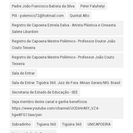
Padre João Francisco Batista da Silva
Peter Faluhelyi
PIX - polemico72@hotmail.com
Quintal Alto
Registro de Capoeira Estrela Dalva - Artista Plástica e Cineasta
Salete Libardoni
Registro de Capoeira Mestre Polêmico - Professor Doutor João
Couto Teixeira
Registro de Capoeira Mestre Polêmico - Professor João Couto
Teixeira
Sala de Entrar
Sala de Entrar. Tigüéra 360. Juiz de Fora. Minas Gerais/MG. Brasil
Secretaria de Estado de Educação - SEE
Seja membro deste canal e ganhe benefícios:
https://www.youtube.com/channel/UCE6HrA5Y_VZ4-
hgw8FG13aw/join
Sobradinho
Tigüera 360
Tigüéra 360
UNICAPOEIRA