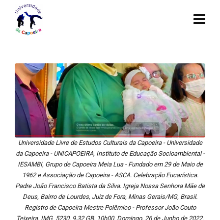
Universidade Livre de Estudos Culturais da Capoeira - Universidade
da Capoeira - UNICAPOEIRA, Instituto de Educação Socioambiental -
IESAMBI, Grupo de Capoeira Meia Lua - Fundado em 29 de Maio de
1962 e Associação de Capoeira - ASCA. Celebração Eucarística.
Padre João Francisco Batista da Silva. Igreja Nossa Senhora Mãe de
Deus, Bairro de Lourdes, Juiz de Fora, Minas Gerais/MG, Brasil.
Registro de Capoeira Mestre Polêmico - Professor João Couto
Teixeira. IMG_5230. 9,32 GB. 10h00. Domingo, 26 de Junho de 2022.