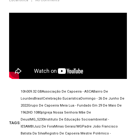
10h00
9.32 GB
Associação De Capoeira - ASCA
Bairro De
Lourdes
Brasil
Celebração Eucarística
Domingo - 26 De Junho De
2022
Grupo De Capoeira Meia Lua - Fundado Em 29 De Maio De
1962
HD 1080p
Igreja Nossa Senhora Mãe De
Deus
IMG_5230
Instituto De Educação Socioambiental -
TAGS:
IESAMBI
Juiz De Fora
Minas Gerais/MG
Padre João Francisco
Batista Da Silva
Registro De Capoeira Mestre Polêmico -