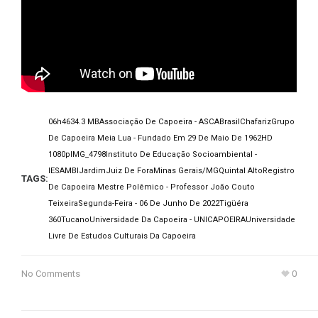
06h46
34.3 MB
Associação De Capoeira - ASCA
Brasil
Chafariz
Grupo
De Capoeira Meia Lua - Fundado Em 29 De Maio De 1962
HD
1080p
IMG_4798
Instituto De Educação Socioambiental -
IESAMBI
Jardim
Juiz De Fora
Minas Gerais/MG
Quintal Alto
Registro
TAGS:
De Capoeira Mestre Polêmico - Professor João Couto
Teixeira
Segunda-Feira - 06 De Junho De 2022
Tigüéra
360
Tucano
Universidade Da Capoeira - UNICAPOEIRA
Universidade
Livre De Estudos Culturais Da Capoeira
No Comments
0