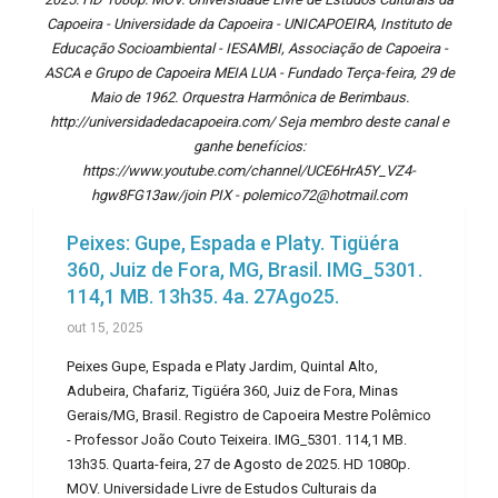
Capoeira - Universidade da Capoeira - UNICAPOEIRA, Instituto de
Educação Socioambiental - IESAMBI, Associação de Capoeira -
ASCA e Grupo de Capoeira MEIA LUA - Fundado Terça-feira, 29 de
Maio de 1962. Orquestra Harmônica de Berimbaus.
http://universidadedacapoeira.com/ Seja membro deste canal e
ganhe benefícios:
https://www.youtube.com/channel/UCE6HrA5Y_VZ4-
hgw8FG13aw/join PIX - polemico72@hotmail.com
Peixes: Gupe, Espada e Platy. Tigüéra
360, Juiz de Fora, MG, Brasil. IMG_5301.
114,1 MB. 13h35. 4a. 27Ago25.
out 15, 2025
Peixes Gupe, Espada e Platy Jardim, Quintal Alto,
Adubeira, Chafariz, Tigüéra 360, Juiz de Fora, Minas
Gerais/MG, Brasil. Registro de Capoeira Mestre Polêmico
- Professor João Couto Teixeira. IMG_5301. 114,1 MB.
13h35. Quarta-feira, 27 de Agosto de 2025. HD 1080p.
MOV. Universidade Livre de Estudos Culturais da