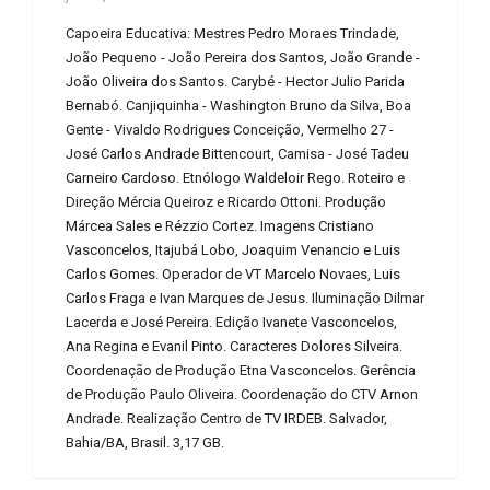
Capoeira Educativa: Mestres Pedro Moraes Trindade,
João Pequeno - João Pereira dos Santos, João Grande -
João Oliveira dos Santos. Carybé - Hector Julio Parida
Bernabó. Canjiquinha - Washington Bruno da Silva, Boa
Gente - Vivaldo Rodrigues Conceição, Vermelho 27 -
José Carlos Andrade Bittencourt, Camisa - José Tadeu
Carneiro Cardoso. Etnólogo Waldeloir Rego. Roteiro e
Direção Mércia Queiroz e Ricardo Ottoni. Produção
Márcea Sales e Rézzio Cortez. Imagens Cristiano
Vasconcelos, Itajubá Lobo, Joaquim Venancio e Luis
Carlos Gomes. Operador de VT Marcelo Novaes, Luis
Carlos Fraga e Ivan Marques de Jesus. Iluminação Dilmar
Lacerda e José Pereira. Edição Ivanete Vasconcelos,
Ana Regina e Evanil Pinto. Caracteres Dolores Silveira.
Coordenação de Produção Etna Vasconcelos. Gerência
de Produção Paulo Oliveira. Coordenação do CTV Arnon
Andrade. Realização Centro de TV IRDEB. Salvador,
Bahia/BA, Brasil. 3,17 GB.