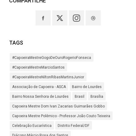
COMPARTILHE
TAGS
#CapoeiraMestreGogoDeOuroRogerioFonseca
#CapoeiraMestreMarcioSantos
#CapoeiraMestreNiltonRibasMartinsJunior
Associação de Capoeira - ASCA
Bairro de Lourdes
Bairro Nossa Senhora de Lourdes
Brasil
Brasília
Capoeira Mestre Dom Ivan Zacarias Guimarães Gobbo
Capoeira Mestre Polêmico - Professor João Couto Teixeira
Celebração Eucarística
Distrito Federal/DF
Diácono Márcio Rosa dos Santos