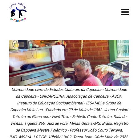
Universidade Livre de Estudos Culturais da Capoeira - Universidade
da Capoeira - UNICAPOEIRA, Associação de Capoeira - ASCA,
Instituto de Educação Socioambiental - IESAMBI e Grupo de
Capoeira Meia Lua - Fundado em 29 de Maio de 1962. Joana Goulart
Teixeira ao Piano com Vovô Têvo - Estêvão Couto Teixeira. Sala de
Visitas, Tigüéra 360, Juiz de Fora, Minas Gerais/MG, Brasil. Registro
de Capoeira Mestre Polêmico - Professor João Couto Teixeira.
IMG_4593/4. 1,07 GB. 10h58/11h02. Terça-feira, 24 de Maio de 2022.