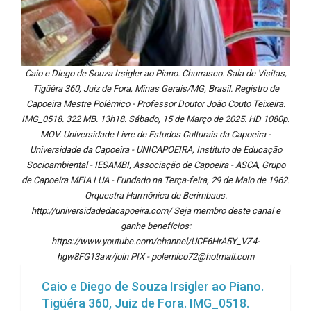
Caio e Diego de Souza Irsigler ao Piano. Churrasco. Sala de Visitas,
Tigüéra 360, Juiz de Fora, Minas Gerais/MG, Brasil. Registro de
Capoeira Mestre Polêmico - Professor Doutor João Couto Teixeira.
IMG_0518. 322 MB. 13h18. Sábado, 15 de Março de 2025. HD 1080p.
MOV. Universidade Livre de Estudos Culturais da Capoeira -
Universidade da Capoeira - UNICAPOEIRA, Instituto de Educação
Socioambiental - IESAMBI, Associação de Capoeira - ASCA, Grupo
de Capoeira MEIA LUA - Fundado na Terça-feira, 29 de Maio de 1962.
Orquestra Harmônica de Berimbaus.
http://universidadedacapoeira.com/ Seja membro deste canal e
ganhe benefícios:
https://www.youtube.com/channel/UCE6HrA5Y_VZ4-
hgw8FG13aw/join PIX - polemico72@hotmail.com
Caio e Diego de Souza Irsigler ao Piano.
Tigüéra 360, Juiz de Fora. IMG_0518.