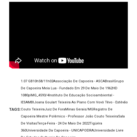
1.07 GB
10h58/11h02
Associação De Capoeira - ASCA
Brasil
Grupo
De Capoeira Meia Lua - Fundado Em 29 De Maio De 1962
HD
1080p
IMG_4593/4
Instituto De Educação Socioambiental -
IESAMBI
Joana Goulart Teixeira Ao Piano Com Vovô Têvo - Estêvão
TAGS:
Couto Teixeira
Juiz De Fora
Minas Gerais/MG
Registro De
Capoeira Mestre Polêmico - Professor João Couto Teixeira
Sala
De Visitas
Terça-Feira - 24 De Maio De 2022
Tigüéra
360
Universidade Da Capoeira - UNICAPOEIRA
Universidade Livre