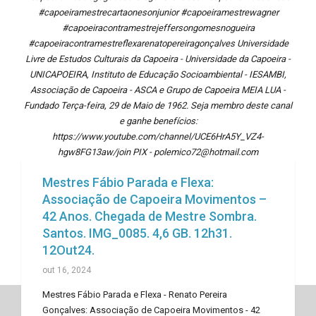
#capoeiramestrecartaonesonjunior #capoeiramestrewagner
#capoeiracontramestrejeffersongomesnogueira
#capoeiracontramestreflexarenatopereiragonçalves Universidade
Livre de Estudos Culturais da Capoeira - Universidade da Capoeira -
UNICAPOEIRA, Instituto de Educação Socioambiental - IESAMBI,
Associação de Capoeira - ASCA e Grupo de Capoeira MEIA LUA -
Fundado Terça-feira, 29 de Maio de 1962. Seja membro deste canal
e ganhe benefícios:
https://www.youtube.com/channel/UCE6HrA5Y_VZ4-
hgw8FG13aw/join PIX - polemico72@hotmail.com
Mestres Fábio Parada e Flexa:
Associação de Capoeira Movimentos –
42 Anos. Chegada de Mestre Sombra.
Santos. IMG_0085. 4,6 GB. 12h31.
12Out24.
out 16, 2024
Mestres Fábio Parada e Flexa - Renato Pereira
Gonçalves: Associação de Capoeira Movimentos - 42