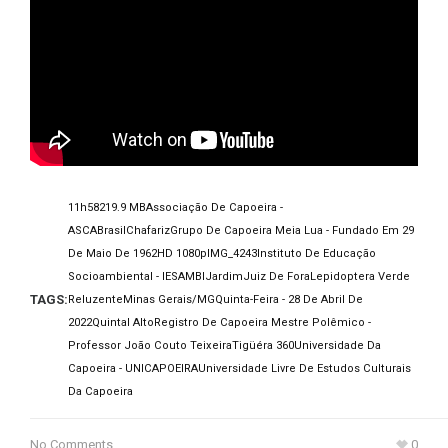
11h58
219.9 MB
Associação De Capoeira -
ASCA
Brasil
Chafariz
Grupo De Capoeira Meia Lua - Fundado Em 29
De Maio De 1962
HD 1080p
IMG_4243
Instituto De Educação
Socioambiental - IESAMBI
Jardim
Juiz De Fora
Lepidoptera Verde
TAGS:
Reluzente
Minas Gerais/MG
Quinta-Feira - 28 De Abril De
2022
Quintal Alto
Registro De Capoeira Mestre Polêmico -
Professor João Couto Teixeira
Tigüéra 360
Universidade Da
Capoeira - UNICAPOEIRA
Universidade Livre De Estudos Culturais
Da Capoeira
No Comments
0