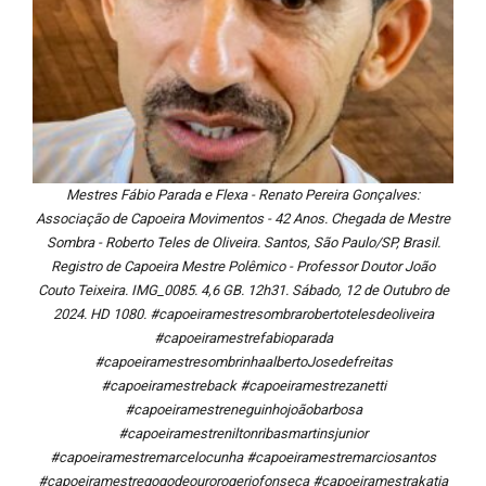
Mestres Fábio Parada e Flexa - Renato Pereira Gonçalves:
Associação de Capoeira Movimentos - 42 Anos. Chegada de Mestre
Sombra - Roberto Teles de Oliveira. Santos, São Paulo/SP, Brasil.
Registro de Capoeira Mestre Polêmico - Professor Doutor João
Couto Teixeira. IMG_0085. 4,6 GB. 12h31. Sábado, 12 de Outubro de
2024. HD 1080. #capoeiramestresombrarobertotelesdeoliveira
#capoeiramestrefabioparada
#capoeiramestresombrinhaalbertoJosedefreitas
#capoeiramestreback #capoeiramestrezanetti
#capoeiramestreneguinhojoãobarbosa
#capoeiramestreniltonribasmartinsjunior
#capoeiramestremarcelocunha #capoeiramestremarciosantos
#capoeiramestregogodeourorogeriofonseca #capoeiramestrakatia