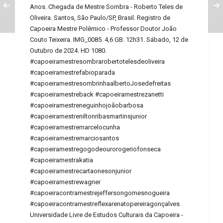
Anos. Chegada de Mestre Sombra - Roberto Teles de
Oliveira. Santos, São Paulo/SP, Brasil. Registro de
Capoeira Mestre Polêmico - Professor Doutor João
Couto Teixeira. IMG_0085. 4,6 GB. 12h31. Sábado, 12 de
Outubro de 2024. HD 1080.
#capoeiramestresombrarobertotelesdeoliveira
#capoeiramestrefabioparada
#capoeiramestresombrinhaalbertoJosedefreitas
#capoeiramestreback #capoeiramestrezanetti
#capoeiramestreneguinhojoãobarbosa
#capoeiramestreniltonribasmartinsjunior
#capoeiramestremarcelocunha
#capoeiramestremarciosantos
#capoeiramestregogodeourorogeriofonseca
#capoeiramestrakatia
#capoeiramestrecartaonesonjunior
#capoeiramestrewagner
#capoeiracontramestrejeffersongomesnogueira
#capoeiracontramestreflexarenatopereiragonçalves
Universidade Livre de Estudos Culturais da Capoeira -