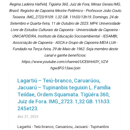
Regina Ladeira Halfeld, Tigüéra 360, Juiz de Fora, Minas Gerais/MG,
Brasil. Registro de Capoeira Mestre Polêmico - Professor João Couto
Teixeira. IMG_2723/9109. 1,32 GB. 11h33/13h19. Domingo, 24 de
Setembro e Quarta-feira, 11 de Outubro de 2023. MP4. Universidade
Livre de Estudos Culturais da Capoeira - Universidade da Capoeira -
UNICAPOEIRA, Instituto de Educação Socioambiental - IESAMBI,
Associação de Capoeira - ASCA e Grupo de Capoeira MEIA LUA -
Fundado na Terça-feira, 29 de Maio de 1962. Seja membro deste
canal e ganhe benefícios:
https://www.youtube.com/channel/UCE6HrA5Y_VZ4-
hgw8FG13aw/join
Lagartiú – Teiú-branco, Caruarúou,
Jacuarú – Tupinanbis teguixin L. Família
Teiídae, Ordem Squamata. Tigüéra 360,
Juiz de Fora. IMG_2723. 1,32 GB. 11h33.
24Set23.
dez 21, 2023
Lagartiú - Teiú-branco, Caruarúou, Jacuarú - Tupinanbis