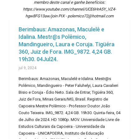
membro deste canal e ganhe benefícios:
https://www.youtube.com/channel/UCE6HrA5Y_VZ4-
hgw8FG13aw/join PIX - polemico72@hotmail.com
Berimbaus: Amazonas, Maculelê e
Idalina. Mestr@s Polêmico,
Mandingueiro, Laura e Coruja. Tigüéra
360, Juiz de Fora. IMG_9872. 4,24 GB.
19h30. 04Jul24.
jul 9, 2024
Berimbaus: Amazonas, Maculelê e Idalina. Mestr@s
Polêmico, Mandingueiro - Peter Faluhelyi, Laura Cavalieri
Bisio e Coruja - Édio Neto. Sala de Entrar, Tigüéra 360,
Juiz de Fora, Minas Gerais/MG, Brasil. Registro de
Capoeira Mestre Polêmico - Professor Doutor João
Couto Teixeira. IMG_9872. 4,24 GB. 19h30. Quinta-feira, 04
de Julho de 2024. HD 1080p. MOV. Universidade Livre de
Estudos Culturais da Capoeira - Universidade da
Capoeira - UNICAPOEIRA, Instituto de Educação