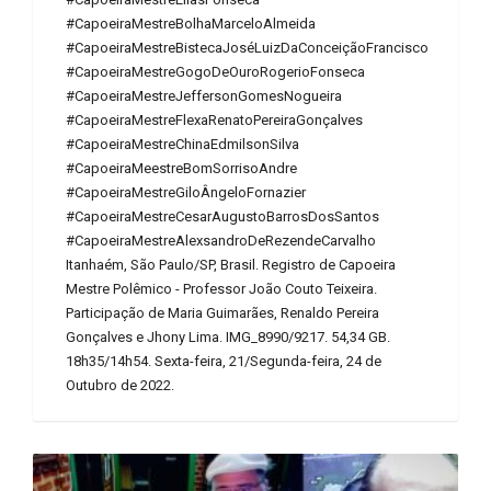
#CapoeiraMestreBolhaMarceloAlmeida
#CapoeiraMestreBistecaJoséLuizDaConceiçãoFrancisco
#CapoeiraMestreGogoDeOuroRogerioFonseca
#CapoeiraMestreJeffersonGomesNogueira
#CapoeiraMestreFlexaRenatoPereiraGonçalves
#CapoeiraMestreChinaEdmilsonSilva
#CapoeiraMeestreBomSorrisoAndre
#CapoeiraMestreGiloÂngeloFornazier
#CapoeiraMestreCesarAugustoBarrosDosSantos
#CapoeiraMestreAlexsandroDeRezendeCarvalho
Itanhaém, São Paulo/SP, Brasil. Registro de Capoeira
Mestre Polêmico - Professor João Couto Teixeira.
Participação de Maria Guimarães, Renaldo Pereira
Gonçalves e Jhony Lima. IMG_8990/9217. 54,34 GB.
18h35/14h54. Sexta-feira, 21/Segunda-feira, 24 de
Outubro de 2022.