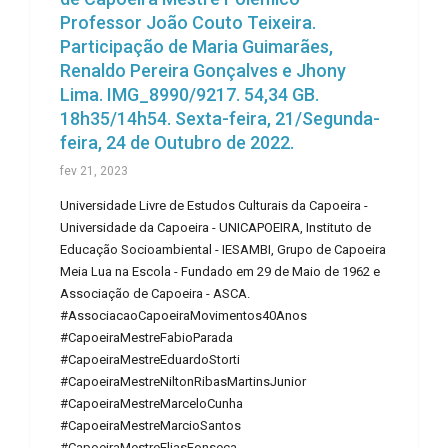
Professor João Couto Teixeira.
Participação de Maria Guimarães,
Renaldo Pereira Gonçalves e Jhony
Lima. IMG_8990/9217. 54,34 GB.
18h35/14h54. Sexta-feira, 21/Segunda-
feira, 24 de Outubro de 2022.
fev 21, 2023
Universidade Livre de Estudos Culturais da Capoeira -
Universidade da Capoeira - UNICAPOEIRA, Instituto de
Educação Socioambiental - IESAMBI, Grupo de Capoeira
Meia Lua na Escola - Fundado em 29 de Maio de 1962 e
Associação de Capoeira - ASCA.
#AssociacaoCapoeiraMovimentos40Anos
#CapoeiraMestreFabioParada
#CapoeiraMestreEduardoStorti
#CapoeiraMestreNiltonRibasMartinsJunior
#CapoeiraMestreMarceloCunha
#CapoeiraMestreMarcioSantos
#CapoeiraMestreEliasFonseca