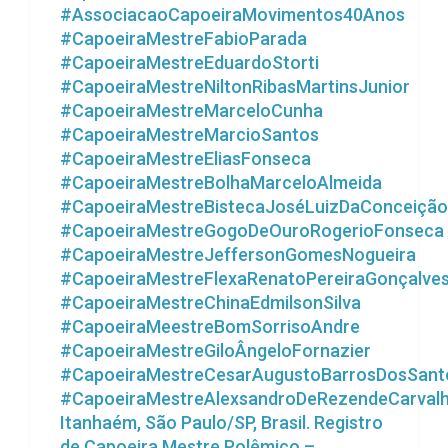
#AssociacaoCapoeiraMovimentos40Anos
#CapoeiraMestreFabioParada
#CapoeiraMestreEduardoStorti
#CapoeiraMestreNiltonRibasMartinsJunior
#CapoeiraMestreMarceloCunha
#CapoeiraMestreMarcioSantos
#CapoeiraMestreEliasFonseca
#CapoeiraMestreBolhaMarceloAlmeida
#CapoeiraMestreBistecaJoséLuizDaConceição
#CapoeiraMestreGogoDeOuroRogerioFonseca
#CapoeiraMestreJeffersonGomesNogueira
#CapoeiraMestreFlexaRenatoPereiraGonçalve
#CapoeiraMestreChinaEdmilsonSilva
#CapoeiraMeestreBomSorrisoAndre
#CapoeiraMestreGiloÂngeloFornazier
#CapoeiraMestreCesarAugustoBarrosDosSant
#CapoeiraMestreAlexsandroDeRezendeCarval
Itanhaém, São Paulo/SP, Brasil. Registro
de Capoeira Mestre Polêmico –