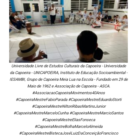
Universidade Livre de Estudos Culturais da Capoeira - Universidade
da Capoeira - UNICAPOEIRA, Instituto de Educação Socioambiental -
IESAMBI, Grupo de Capoeira Meia Lua na Escola - Fundado em 29 de
Maio de 1962 e Associação de Capoeira - ASCA.
#AssociacaoCapoeiraMovimentos40Anos
#CapoeiraMestreFabioParada #CapoeiraMestreEduardoStorti
#CapoeiraMestreNiltonRibasMartinsJunior
#CapoeiraMestreMarceloCunha #CapoeiraMestreMarcioSantos
#CapoeiraMestreEliasFonseca
#CapoeiraMestreBolhaMarceloAlmeida
#CapoeiraMestreBistecaJoséLuizDaConceiçãoFrancisco