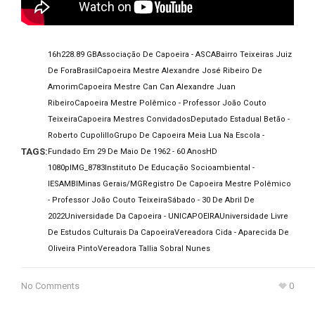
16h22
8.89 GB
Associação De Capoeira - ASCA
Bairro Teixeiras Juiz
De Fora
Brasil
Capoeira Mestre Alexandre José Ribeiro De
Amorim
Capoeira Mestre Can Can Alexandre Juan
Ribeiro
Capoeira Mestre Polêmico - Professor João Couto
Teixeira
Capoeira Mestres Convidados
Deputado Estadual Betão -
Roberto Cupolillo
Grupo De Capoeira Meia Lua Na Escola -
TAGS:
Fundado Em 29 De Maio De 1962 - 60 Anos
HD
1080p
IMG_8783
Instituto De Educação Socioambiental -
IESAMBI
Minas Gerais/MG
Registro De Capoeira Mestre Polêmico
- Professor João Couto Teixeira
Sábado - 30 De Abril De
2022
Universidade Da Capoeira - UNICAPOEIRA
Universidade Livre
De Estudos Culturais Da Capoeira
Vereadora Cida - Aparecida De
Oliveira Pinto
Vereadora Tallia Sobral Nunes
No Comments
0