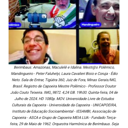
Berimbaus: Amazonas, Maculelê e Idalina. Mestr@s Polêmico,
Mandingueiro - Peter Faluhelyi, Laura Cavalieri Bisio e Coruja - Édio
Neto. Sala de Entrar, Tigüéra 360, Juiz de Fora, Minas Gerais/MG,
Brasil. Registro de Capoeira Mestre Polêmico - Professor Doutor
João Couto Teixeira. IMG_9872. 4,24 GB. 19h30. Quinta-feira, 04 de
Julho de 2024. HD 1080p. MOV. Universidade Livre de Estudos
Culturais da Capoeira - Universidade da Capoeira - UNICAPOEIRA,
Instituto de Educação Socioambiental - IESAMBI, Associação de
Capoeira - ASCA e Grupo de Capoeira MEIA LUA - Fundado Terça-
feira, 29 de Maio de 1962. Orquestra Harmônica de Berimbaus. Seja