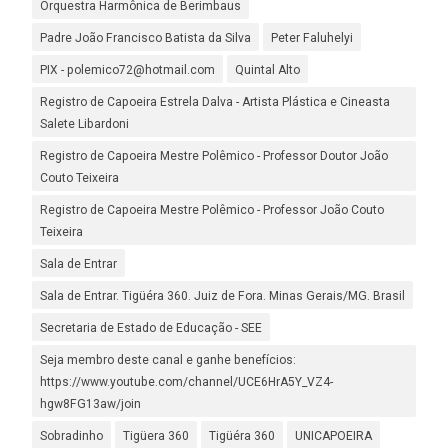
Orquestra Harmônica de Berimbaus
Padre João Francisco Batista da Silva
Peter Faluhelyi
PIX - polemico72@hotmail.com
Quintal Alto
Registro de Capoeira Estrela Dalva - Artista Plástica e Cineasta
Salete Libardoni
Registro de Capoeira Mestre Polêmico - Professor Doutor João
Couto Teixeira
Registro de Capoeira Mestre Polêmico - Professor João Couto
Teixeira
Sala de Entrar
Sala de Entrar. Tigüéra 360. Juiz de Fora. Minas Gerais/MG. Brasil
Secretaria de Estado de Educação - SEE
Seja membro deste canal e ganhe benefícios:
https://www.youtube.com/channel/UCE6HrA5Y_VZ4-
hgw8FG13aw/join
Sobradinho
Tigüera 360
Tigüéra 360
UNICAPOEIRA