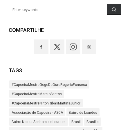
COMPARTILHE
TAGS
#CapoeiraMestreGogoDeOuroRogerioFonseca
#CapoeiraMestreMarcioSantos
#CapoeiraMestreNiltonRibasMartinsJunior
Associação de Capoeira - ASCA
Bairro de Lourdes
Bairro Nossa Senhora de Lourdes
Brasil
Brasília