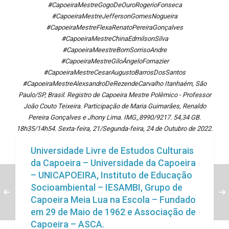
#CapoeiraMestreGogoDeOuroRogerioFonseca
#CapoeiraMestreJeffersonGomesNogueira
#CapoeiraMestreFlexaRenatoPereiraGonçalves
#CapoeiraMestreChinaEdmilsonSilva
#CapoeiraMeestreBomSorrisoAndre
#CapoeiraMestreGiloÂngeloFornazier
#CapoeiraMestreCesarAugustoBarrosDosSantos
#CapoeiraMestreAlexsandroDeRezendeCarvalho Itanhaém, São
Paulo/SP, Brasil. Registro de Capoeira Mestre Polêmico - Professor
João Couto Teixeira. Participação de Maria Guimarães, Renaldo
Pereira Gonçalves e Jhony Lima. IMG_8990/9217. 54,34 GB.
18h35/14h54. Sexta-feira, 21/Segunda-feira, 24 de Outubro de 2022.
Universidade Livre de Estudos Culturais
da Capoeira – Universidade da Capoeira
– UNICAPOEIRA, Instituto de Educação
Socioambiental – IESAMBI, Grupo de
Capoeira Meia Lua na Escola – Fundado
em 29 de Maio de 1962 e Associação de
Capoeira – ASCA.