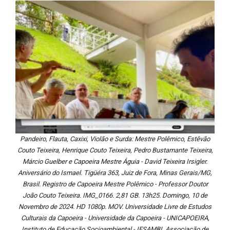
Pandeiro, Flauta, Caxixi, Violão e Surda: Mestre Polêmico, Estêvão
Couto Teixeira, Henrique Couto Teixeira, Pedro Bustamante Teixeira,
Márcio Guelber e Capoeira Mestre Águia - David Teixeira Irsigler.
Aniversário do Ismael. Tigüéra 363, Juiz de Fora, Minas Gerais/MG,
Brasil. Registro de Capoeira Mestre Polêmico - Professor Doutor
João Couto Teixeira. IMG_0166. 2,81 GB. 13h25. Domingo, 10 de
Novembro de 2024. HD 1080p. MOV. Universidade Livre de Estudos
Culturais da Capoeira - Universidade da Capoeira - UNICAPOEIRA,
Instituto de Educação Socioambiental - IESAMBI, Associação de