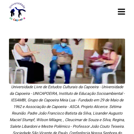
Universidade Livre de Estudos Culturais da Capoeira - Universidade
da Capoeira - UNICAPOEIRA, Instituto de Educação Socioambiental -
IESAMBI, Grupo de Capoeira Meia Lua - Fundado em 29 de Maio de
1962 e Associação de Capoeira - ASCA. Projeto Alicerce. Sétima
Reunião. Padre João Francisco Batista da Silva, Lisander Augusto
Maciel Stumpf, Wilson Milagre, , Cleucimar de Souza e Silva, Regina,
Salete Libardoni e Mestre Polêmico - Professor João Couto Teixeira.
Sociedade São Vicente de Paulo, Conferência Nossa Senhora do