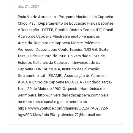
dez 21, 2024
Praia Verde Apresenta - Programa Nacional da Capoeira -
Chico Piauí. Departamento de Educação Física Esportes
e Recreação - DEFER, Brasília, Distrito Federal/DF, Brasil.
Acervo de Capoeira Mestre Benedito Fernandes
Almeida. Registro de Capoeira Mestre Polêmico -
Professor Doutor João Couto Teixeira. 1,93 GB. Sexta-
feira, 31 de Outubro de 1986. Universidade Livre de
Estudos Culturais da Capoeira - Universidade da
Capoeira - UNICAPOEIRA, Instituto de Educação
Socioambiental - IESAMBI, Associação de Capoeira -
ASCA e Grupo de Capoeira MEIA LUA - Fundado Terça-
feira, 29 de Maio de 1962. Orquestra Harmônica de
Berimbaus. http://universidadedacapoeira.com/ Seja
membro deste canal e ganhe benefícios:
https://www.youtube.com/channel/UCE6HrA5Y_VZ4-
hgw8FG13aw/join PIX - polemico72@hotmail.com