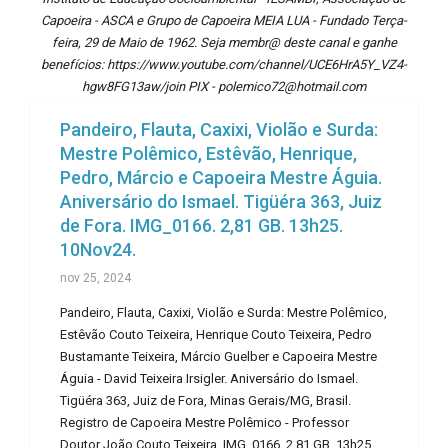
Capoeira - ASCA e Grupo de Capoeira MEIA LUA - Fundado Terça-
feira, 29 de Maio de 1962. Seja membr@ deste canal e ganhe
benefícios: https://www.youtube.com/channel/UCE6HrA5Y_VZ4-
hgw8FG13aw/join PIX - polemico72@hotmail.com
Pandeiro, Flauta, Caxixi, Violão e Surda:
Mestre Polêmico, Estêvão, Henrique,
Pedro, Márcio e Capoeira Mestre Águia.
Aniversário do Ismael. Tigüéra 363, Juiz
de Fora. IMG_0166. 2,81 GB. 13h25.
10Nov24.
nov 25, 2024
Pandeiro, Flauta, Caxixi, Violão e Surda: Mestre Polêmico,
Estêvão Couto Teixeira, Henrique Couto Teixeira, Pedro
Bustamante Teixeira, Márcio Guelber e Capoeira Mestre
Águia - David Teixeira Irsigler. Aniversário do Ismael.
Tigüéra 363, Juiz de Fora, Minas Gerais/MG, Brasil.
Registro de Capoeira Mestre Polêmico - Professor
Doutor João Couto Teixeira. IMG_0166. 2,81 GB. 13h25.