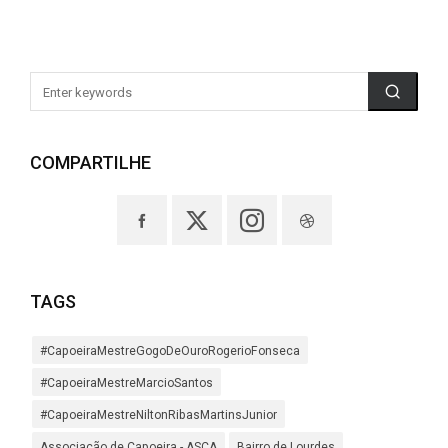
COMPARTILHE
TAGS
#CapoeiraMestreGogoDeOuroRogerioFonseca
#CapoeiraMestreMarcioSantos
#CapoeiraMestreNiltonRibasMartinsJunior
Associação de Capoeira - ASCA
Bairro de Lourdes