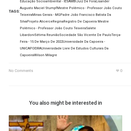
Educação Socioambiental - IESAMBI
Juiz De Fora
Lisander
Augusto Maciel Stumpf
Mestre Polêmico - Professor João Couto
TAGS:
Teixeira
Minas Gerais - MG
Padre João Francisco Batista Da
Silva
Projeto Alicerce
Regina
Registro De Capoeira Mestre
Polêmico - Professor João Couto Teixeira
Salete
Libardoni
Sétima Reunião
Sociedade São Vicente De Paulo
Terça-
Feira - 15 De Março De 2022
Universidade Da Capoeira -
UNICAPOEIRA
Universidade Livre De Estudos Culturais Da
Capoeira
Wilson Milagre
No Comments
0
You also might be interested in