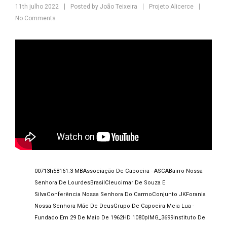
11th julho 2022
Posted by
João Teixeira
Projeto Alicerce
No Comments
007
13h58
161.3 MB
Associação De Capoeira - ASCA
Bairro Nossa
Senhora De Lourdes
Brasil
Cleucimar De Souza E
Silva
Conferência Nossa Senhora Do Carmo
Conjunto JK
Forania
Nossa Senhora Mãe De Deus
Grupo De Capoeira Meia Lua -
Fundado Em 29 De Maio De 1962
HD 1080p
IMG_3699
Instituto De