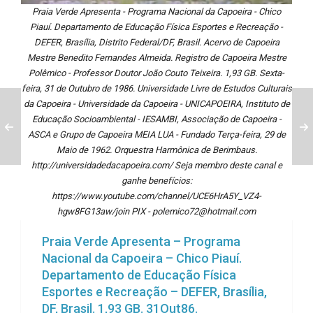
Praia Verde Apresenta - Programa Nacional da Capoeira - Chico
Piauí. Departamento de Educação Física Esportes e Recreação -
DEFER, Brasília, Distrito Federal/DF, Brasil. Acervo de Capoeira
Mestre Benedito Fernandes Almeida. Registro de Capoeira Mestre
Polêmico - Professor Doutor João Couto Teixeira. 1,93 GB. Sexta-
feira, 31 de Outubro de 1986. Universidade Livre de Estudos Culturais
da Capoeira - Universidade da Capoeira - UNICAPOEIRA, Instituto de
Educação Socioambiental - IESAMBI, Associação de Capoeira -
ASCA e Grupo de Capoeira MEIA LUA - Fundado Terça-feira, 29 de
Maio de 1962. Orquestra Harmônica de Berimbaus.
http://universidadedacapoeira.com/ Seja membro deste canal e
ganhe benefícios:
https://www.youtube.com/channel/UCE6HrA5Y_VZ4-
hgw8FG13aw/join PIX - polemico72@hotmail.com
Praia Verde Apresenta – Programa
Nacional da Capoeira – Chico Piauí.
Departamento de Educação Física
Esportes e Recreação – DEFER, Brasília,
DF, Brasil. 1,93 GB. 31Out86.