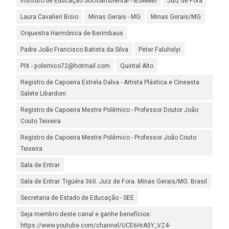
Instituto de Educação Socioambiental - IESAMBI
Juiz de Fora
Laura Cavalieri Bisio
Minas Gerais - MG
Minas Gerais/MG
Orquestra Harmônica de Berimbaus
Padre João Francisco Batista da Silva
Peter Faluhelyi
PIX - polemico72@hotmail.com
Quintal Alto
Registro de Capoeira Estrela Dalva - Artista Plástica e Cineasta
Salete Libardoni
Registro de Capoeira Mestre Polêmico - Professor Doutor João
Couto Teixeira
Registro de Capoeira Mestre Polêmico - Professor João Couto
Teixeira
Sala de Entrar
Sala de Entrar. Tigüéra 360. Juiz de Fora. Minas Gerais/MG. Brasil
Secretaria de Estado de Educação - SEE
Seja membro deste canal e ganhe benefícios:
https://www.youtube.com/channel/UCE6HrA5Y_VZ4-