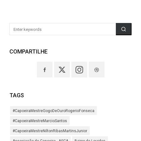
COMPARTILHE
TAGS
#CapoeiraMestreGogoDeOuroRogerioFonseca
#CapoeiraMestreMarcioSantos
#CapoeiraMestreNiltonRibasMartinsJunior