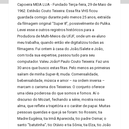
Capoeira MEIA LUA - Fundado Terça-feira, 29 de Maio de
1962. Estêvão Couto Teixeira: Essa fita VHS ficou
guardada comigo durante pelo menos 25 anos, extraída
da filmagem original “Super 8”, possivelmente do Pulika.
Levei esse e outros registros históricos para a
Produdora de Multi-Meios da UFJF, onde um ex-aluno
meu trabalha, quando então ele digitalizou todas as
filmagens. Fui ontem à casa do João/Salete e João,
com toda sua expertise, passou tudo para seu
computador. Valeu João!! Paulo Couto Teixeira: Faz uns
30 anos que busco estas fitas. Pelo menos as primeiras
saíram de minha Super-8, muda. Comensalidade,
bebensalidade, música e amor – na ordem inversa –
marcam o carisma dos Teixeiras. O conjunto oferece
uma ideia poderosa do que somos e fomos. Aí o
discurso do Mozart, fechando a série, mostra nossa
alma, que reflete a trajetória e o caráter de papai. Muitas
pessoas queridas e que já se foram: tio Rossini, tia
Madre Eugênia, tia Irmã Aparecida, tio padre Osmar, o
santo "batutinha"; tio Otávio e tia Sônia, tia Elza, tio João