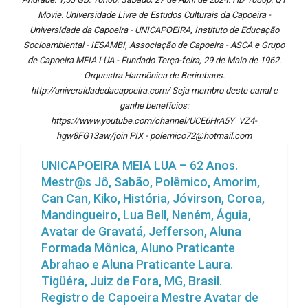
Movie. Universidade Livre de Estudos Culturais da Capoeira -
Universidade da Capoeira - UNICAPOEIRA, Instituto de Educação
Socioambiental - IESAMBI, Associação de Capoeira - ASCA e Grupo
de Capoeira MEIA LUA - Fundado Terça-feira, 29 de Maio de 1962.
Orquestra Harmônica de Berimbaus.
http://universidadedacapoeira.com/ Seja membro deste canal e
ganhe benefícios:
https://www.youtube.com/channel/UCE6HrA5Y_VZ4-
hgw8FG13aw/join PIX - polemico72@hotmail.com
UNICAPOEIRA MEIA LUA – 62 Anos.
Mestr@s Jô, Sabão, Polêmico, Amorim,
Can Can, Kiko, História, Jóvirson, Coroa,
Mandingueiro, Lua Bell, Neném, Águia,
Avatar de Gravatá, Jefferson, Aluna
Formada Mônica, Aluno Praticante
Abrahao e Aluna Praticante Laura.
Tigüéra, Juiz de Fora, MG, Brasil.
Registro de Capoeira Mestre Avatar de