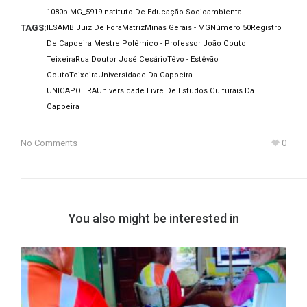
1080p
IMG_5919
Instituto De Educação Socioambiental -
TAGS:
IESAMBI
Juiz De Fora
Matriz
Minas Gerais - MG
Número 50
Registro
De Capoeira Mestre Polêmico - Professor João Couto
Teixeira
Rua Doutor José Cesário
Têvo - Estêvão
CoutoTeixeira
Universidade Da Capoeira -
UNICAPOEIRA
Universidade Livre De Estudos Culturais Da
Capoeira
No Comments
0
You also might be interested in