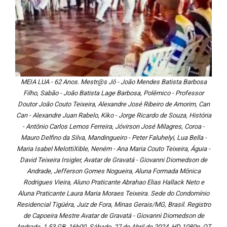
MEIA LUA - 62 Anos. Mestr@s Jô - João Mendes Batista Barbosa
Filho, Sabão - João Batista Lage Barbosa, Polêmico - Professor
Doutor João Couto Teixeira, Alexandre José Ribeiro de Amorim, Can
Can - Alexandre Juan Rabelo, Kiko - Jorge Ricardo de Souza, História
- Antônio Carlos Lemos Ferreira, Jóvirson José Milagres, Coroa -
Mauro Delfino da Silva, Mandingueiro - Peter Faluhelyi, Lua Bella -
Maria Isabel MelottiXible, Neném - Ana Maria Couto Teixeira, Águia -
David Teixeira Irsigler, Avatar de Gravatá - Giovanni Diomedson de
Andrade, Jefferson Gomes Nogueira, Aluna Formada Mônica
Rodrigues Vieira, Aluno Praticante Abrahao Elias Hallack Neto e
Aluna Praticante Laura Maria Moraes Teixeira. Sede do Condomínio
Residencial Tigüéra, Juiz de Fora, Minas Gerais/MG, Brasil. Registro
de Capoeira Mestre Avatar de Gravatá - Giovanni Diomedson de
Andrade. 1,53 GB. 16h00. Sábado, 27 de Abril de 2024. HD 1080p. QT