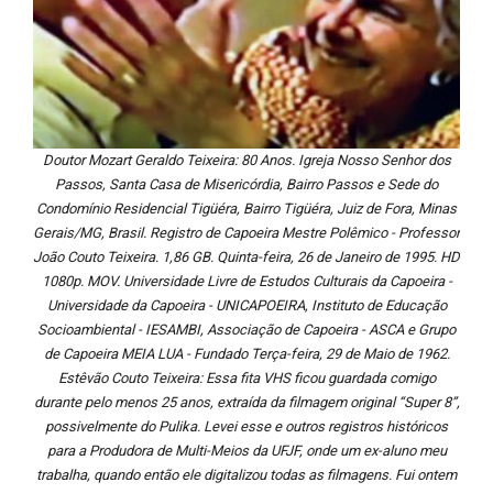
Doutor Mozart Geraldo Teixeira: 80 Anos. Igreja Nosso Senhor dos
Passos, Santa Casa de Misericórdia, Bairro Passos e Sede do
Condomínio Residencial Tigüéra, Bairro Tigüéra, Juiz de Fora, Minas
Gerais/MG, Brasil. Registro de Capoeira Mestre Polêmico - Professor
João Couto Teixeira. 1,86 GB. Quinta-feira, 26 de Janeiro de 1995. HD
1080p. MOV. Universidade Livre de Estudos Culturais da Capoeira -
Universidade da Capoeira - UNICAPOEIRA, Instituto de Educação
Socioambiental - IESAMBI, Associação de Capoeira - ASCA e Grupo
de Capoeira MEIA LUA - Fundado Terça-feira, 29 de Maio de 1962.
Estêvão Couto Teixeira: Essa fita VHS ficou guardada comigo
durante pelo menos 25 anos, extraída da filmagem original “Super 8”,
possivelmente do Pulika. Levei esse e outros registros históricos
para a Produdora de Multi-Meios da UFJF, onde um ex-aluno meu
trabalha, quando então ele digitalizou todas as filmagens. Fui ontem