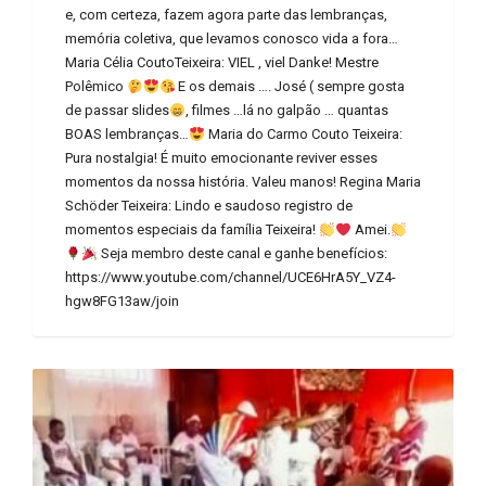
e, com certeza, fazem agora parte das lembranças,
memória coletiva, que levamos conosco vida a fora…
Maria Célia CoutoTeixeira: VIEL , viel Danke! Mestre
Polêmico
E os demais …. José ( sempre gosta
de passar slides
, filmes …lá no galpão … quantas
BOAS lembranças…
Maria do Carmo Couto Teixeira:
Pura nostalgia! É muito emocionante reviver esses
momentos da nossa história. Valeu manos! Regina Maria
Schöder Teixeira: Lindo e saudoso registro de
momentos especiais da família Teixeira!
Amei.
Seja membro deste canal e ganhe benefícios:
https://www.youtube.com/channel/UCE6HrA5Y_VZ4-
hgw8FG13aw/join