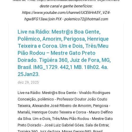
deste canal e ganhe benefícios:
https://www.youtube.com/channel/UCE6HrA5Y_VZ4-
hgw8FG13aw/join PIX - polemico72@hotmail.com
Live na Rádio: Mestr@s Boa Gente,
Polêmico, Amorim, Perigosa, Henrique
Teixeira e Coroa. Um e Dois, Três/Meu
Pião Rodou – Mestre Gato Preto
Doirado. Tigüéra 360, Juiz de Fora, MG,
Brasil. IMG_1729. 442,1 MB. 18h02. 4a.
25Jan23.
dez 29, 2025
Live na Rádio: Mestr@s Boa Gente - Vivaldo Rodrigues
Conceição, polêmico - Professor Doutor João Couto
Teixeira, Alexandre José Ribeiro de Amorim, Perigosa -
Marialú, Henrique Couto Teixeira e Coroa - Mauro Delfino
da Silva. Um e Dois, Três/Meu Pião Rodou - Mestre Gato
Preto Doirado - José Luiz Gabriel Góes. Sala de Entrar,
Tigüéra 360, Juiz de Fora, Minas Gerais/MG, Brasil.