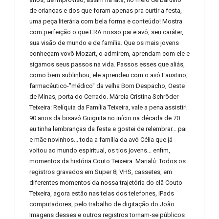
de crianças e dos que foram apenas pra curtir a festa,
uma peça literária com bela forma e conteúdo! Mostra
com perfeição o que ERA nosso pai e avô, seu caráter,
sua visão de mundo e de família. Que os mais jovens
conheçam vovô Mozart, o admirem, aprendam com ele e
sigamos seus passos na vida. Passos esses que aliás,
como bem sublinhou, ele aprendeu com o avô Faustino,
farmacêutico-"médico" da velha Bom Despacho, Oeste
de Minas, porta do Cerrado. Márcia Cristina Schröder
Teixeira: Relíquia da Família Teixeira, vale a pena assistir!
90 anos da bisavó Guiguita no início na década de 70...
eu tinha lembranças da festa e gostei de relembrar... pai
e mãe novinhos... toda a família da avó Célia que já
voltou ao mundo espiritual, os tios jovens... enfim,
momentos da história Couto Teixeira. Marialú: Todos os
registros gravados em Super 8, VHS, cassetes, em
diferentes momentos da nossa trajetória do clã Couto
Teixeira, agora estão nas telas dos telefones, iPads
computadores, pelo trabalho de digitação do João.
Imagens desses e outros registros tornam-se públicos