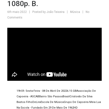
1080p. B.
6th maio 2022
Posted by
João Teixeira
Música
No
Comments
19h59. Sexta-Feira - 08 De Abril De 2022
6.15 GB
Associação De
Capoeira - ASCA
B
Bairro São Passos
Brasil
Cristovão Da Silva
Bastos Filho
DeLira
Escola De Música
Grupo De Capoeira Meia Lua
Na Escola - Fundado Em 29 De Maio De 1962
HD