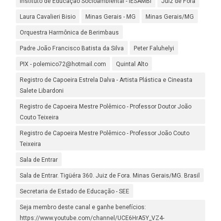
Instituto de Educação Socioambiental - IESAMBI
Juiz de Fora
Laura Cavalieri Bisio
Minas Gerais - MG
Minas Gerais/MG
Orquestra Harmônica de Berimbaus
Padre João Francisco Batista da Silva
Peter Faluhelyi
PIX - polemico72@hotmail.com
Quintal Alto
Registro de Capoeira Estrela Dalva - Artista Plástica e Cineasta
Salete Libardoni
Registro de Capoeira Mestre Polêmico - Professor Doutor João
Couto Teixeira
Registro de Capoeira Mestre Polêmico - Professor João Couto
Teixeira
Sala de Entrar
Sala de Entrar. Tigüéra 360. Juiz de Fora. Minas Gerais/MG. Brasil
Secretaria de Estado de Educação - SEE
Seja membro deste canal e ganhe benefícios:
https://www.youtube.com/channel/UCE6HrA5Y_VZ4-