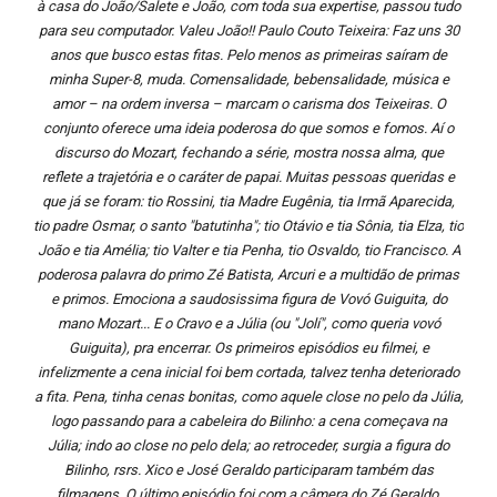
à casa do João/Salete e João, com toda sua expertise, passou tudo
para seu computador. Valeu João!! Paulo Couto Teixeira: Faz uns 30
anos que busco estas fitas. Pelo menos as primeiras saíram de
minha Super-8, muda. Comensalidade, bebensalidade, música e
amor – na ordem inversa – marcam o carisma dos Teixeiras. O
conjunto oferece uma ideia poderosa do que somos e fomos. Aí o
discurso do Mozart, fechando a série, mostra nossa alma, que
reflete a trajetória e o caráter de papai. Muitas pessoas queridas e
que já se foram: tio Rossini, tia Madre Eugênia, tia Irmã Aparecida,
tio padre Osmar, o santo "batutinha"; tio Otávio e tia Sônia, tia Elza, tio
João e tia Amélia; tio Valter e tia Penha, tio Osvaldo, tio Francisco. A
poderosa palavra do primo Zé Batista, Arcuri e a multidão de primas
e primos. Emociona a saudosissima figura de Vovó Guiguita, do
mano Mozart... E o Cravo e a Júlia (ou "Jolí", como queria vovó
Guiguita), pra encerrar. Os primeiros episódios eu filmei, e
infelizmente a cena inicial foi bem cortada, talvez tenha deteriorado
a fita. Pena, tinha cenas bonitas, como aquele close no pelo da Júlia,
logo passando para a cabeleira do Bilinho: a cena começava na
Júlia; indo ao close no pelo dela; ao retroceder, surgia a figura do
Bilinho, rsrs. Xico e José Geraldo participaram também das
filmagens. O último episódio foi com a câmera do Zé Geraldo,