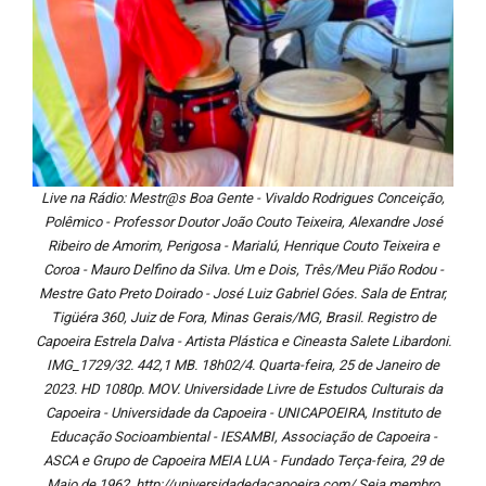
Live na Rádio: Mestr@s Boa Gente - Vivaldo Rodrigues Conceição,
Polêmico - Professor Doutor João Couto Teixeira, Alexandre José
Ribeiro de Amorim, Perigosa - Marialú, Henrique Couto Teixeira e
Coroa - Mauro Delfino da Silva. Um e Dois, Três/Meu Pião Rodou -
Mestre Gato Preto Doirado - José Luiz Gabriel Góes. Sala de Entrar,
Tigüéra 360, Juiz de Fora, Minas Gerais/MG, Brasil. Registro de
Capoeira Estrela Dalva - Artista Plástica e Cineasta Salete Libardoni.
IMG_1729/32. 442,1 MB. 18h02/4. Quarta-feira, 25 de Janeiro de
2023. HD 1080p. MOV. Universidade Livre de Estudos Culturais da
Capoeira - Universidade da Capoeira - UNICAPOEIRA, Instituto de
Educação Socioambiental - IESAMBI, Associação de Capoeira -
ASCA e Grupo de Capoeira MEIA LUA - Fundado Terça-feira, 29 de
Maio de 1962. http://universidadedacapoeira.com/ Seja membro