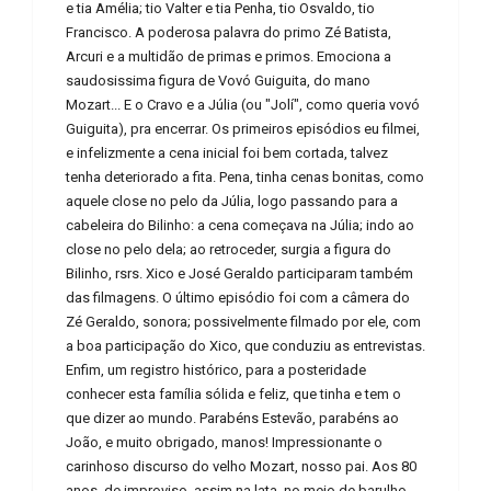
e tia Amélia; tio Valter e tia Penha, tio Osvaldo, tio
Francisco. A poderosa palavra do primo Zé Batista,
Arcuri e a multidão de primas e primos. Emociona a
saudosissima figura de Vovó Guiguita, do mano
Mozart... E o Cravo e a Júlia (ou "Jolí", como queria vovó
Guiguita), pra encerrar. Os primeiros episódios eu filmei,
e infelizmente a cena inicial foi bem cortada, talvez
tenha deteriorado a fita. Pena, tinha cenas bonitas, como
aquele close no pelo da Júlia, logo passando para a
cabeleira do Bilinho: a cena começava na Júlia; indo ao
close no pelo dela; ao retroceder, surgia a figura do
Bilinho, rsrs. Xico e José Geraldo participaram também
das filmagens. O último episódio foi com a câmera do
Zé Geraldo, sonora; possivelmente filmado por ele, com
a boa participação do Xico, que conduziu as entrevistas.
Enfim, um registro histórico, para a posteridade
conhecer esta família sólida e feliz, que tinha e tem o
que dizer ao mundo. Parabéns Estevão, parabéns ao
João, e muito obrigado, manos! Impressionante o
carinhoso discurso do velho Mozart, nosso pai. Aos 80
anos, de improviso, assim na lata, no meio de barulho