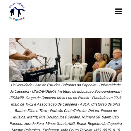
Universidade Livre de Estudos Culturais da Capoeira - Universidade
da Capoeira - UNICAPOEIRA, Instituto de Educação Socioambiental -
IESAMBI, Grupo de Capoeira Meia Lua na Escola - Fundado em 29 de
Maio de 1962 e Associação de Capoeira - ASCA. Cristovão da Silva
Bastos Filho e Têvo - Estêvão CoutoTeixeira. DeLira. Escola de
Música. Matriz, Rua Doutor José Cesário, Número 50, Bairro São
Passos, Juiz de Fora, Minas Gerais/MG, Brasil. Registro de Capoeira
Mestre Polêmico - Professor João Couto Teixeira. IMG_5919. 6,15