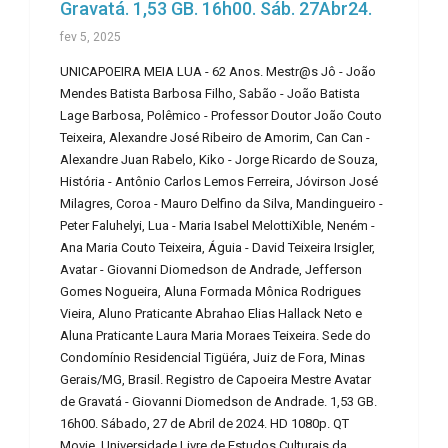
Gravatá. 1,53 GB. 16h00. Sáb. 27Abr24.
fev 5, 2025
UNICAPOEIRA MEIA LUA - 62 Anos. Mestr@s Jô - João
Mendes Batista Barbosa Filho, Sabão - João Batista
Lage Barbosa, Polêmico - Professor Doutor João Couto
Teixeira, Alexandre José Ribeiro de Amorim, Can Can -
Alexandre Juan Rabelo, Kiko - Jorge Ricardo de Souza,
História - Antônio Carlos Lemos Ferreira, Jóvirson José
Milagres, Coroa - Mauro Delfino da Silva, Mandingueiro -
Peter Faluhelyi, Lua - Maria Isabel MelottiXible, Neném -
Ana Maria Couto Teixeira, Águia - David Teixeira Irsigler,
Avatar - Giovanni Diomedson de Andrade, Jefferson
Gomes Nogueira, Aluna Formada Mônica Rodrigues
Vieira, Aluno Praticante Abrahao Elias Hallack Neto e
Aluna Praticante Laura Maria Moraes Teixeira. Sede do
Condomínio Residencial Tigüéra, Juiz de Fora, Minas
Gerais/MG, Brasil. Registro de Capoeira Mestre Avatar
de Gravatá - Giovanni Diomedson de Andrade. 1,53 GB.
16h00. Sábado, 27 de Abril de 2024. HD 1080p. QT
Movie. Universidade Livre de Estudos Culturais da