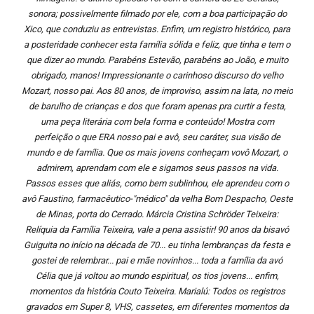
sonora; possivelmente filmado por ele, com a boa participação do
Xico, que conduziu as entrevistas. Enfim, um registro histórico, para
a posteridade conhecer esta família sólida e feliz, que tinha e tem o
que dizer ao mundo. Parabéns Estevão, parabéns ao João, e muito
obrigado, manos! Impressionante o carinhoso discurso do velho
Mozart, nosso pai. Aos 80 anos, de improviso, assim na lata, no meio
de barulho de crianças e dos que foram apenas pra curtir a festa,
uma peça literária com bela forma e conteúdo! Mostra com
perfeição o que ERA nosso pai e avô, seu caráter, sua visão de
mundo e de família. Que os mais jovens conheçam vovô Mozart, o
admirem, aprendam com ele e sigamos seus passos na vida.
Passos esses que aliás, como bem sublinhou, ele aprendeu com o
avô Faustino, farmacêutico-"médico" da velha Bom Despacho, Oeste
de Minas, porta do Cerrado. Márcia Cristina Schröder Teixeira:
Relíquia da Família Teixeira, vale a pena assistir! 90 anos da bisavó
Guiguita no início na década de 70... eu tinha lembranças da festa e
gostei de relembrar... pai e mãe novinhos... toda a família da avó
Célia que já voltou ao mundo espiritual, os tios jovens... enfim,
momentos da história Couto Teixeira. Marialú: Todos os registros
gravados em Super 8, VHS, cassetes, em diferentes momentos da