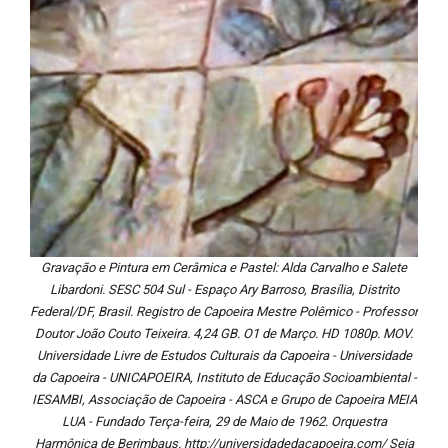
Gravação e Pintura em Cerâmica e Pastel: Alda Carvalho e Salete
Libardoni. SESC 504 Sul - Espaço Ary Barroso, Brasília, Distrito
Federal/DF, Brasil. Registro de Capoeira Mestre Polêmico - Professor
Doutor João Couto Teixeira. 4,24 GB. O1 de Março. HD 1080p. MOV.
Universidade Livre de Estudos Culturais da Capoeira - Universidade
da Capoeira - UNICAPOEIRA, Instituto de Educação Socioambiental -
IESAMBI, Associação de Capoeira - ASCA e Grupo de Capoeira MEIA
LUA - Fundado Terça-feira, 29 de Maio de 1962. Orquestra
Harmônica de Berimbaus. http://universidadedacapoeira.com/ Seja