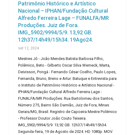
Patrimônio Histórico e Artístico
Nacional – IPHAN/Fundação Cultural
Alfredo Ferreira Lage – FUNALFA/MR
Produções. Juiz de Fora.
IMG_5902/9994/5/9. 13,92 GB.
12h37/14h49/15h34. 19Ago24.
set 12, 2024
Mestres Jô - João Mendes Batista Barbosa Filho,
Polêmico, Beto - Gilberto Oscar Silva Werneck, Marta,
Deivisson, Pongá - Fernando César Coelho, Paulo Lopes,
Fernanda, Bruno, Breno e Artur: Batuque e Entrevista para
o Instituto de Patrimônio Histórico e Artístico Nacional -
IPHAN/Fundação Cultural Alfredo Ferreira Lage -
FUNALFA/MR Produções. Rua Bartolomeu dos Santos,
Número 275, Bairro São Damião, Juiz de Fora, Minas
Gerais/MG, Brasil. Registro de Capoeira Mestre Polêmico
- Professor Doutor João Couto Teixeira.
IMG_5902/9994/5/9. 13,92 GB. 12h37/14h49/15h34.
Segunda-feira, 19 de Agosto de 2024. HD 1080p. MOV.