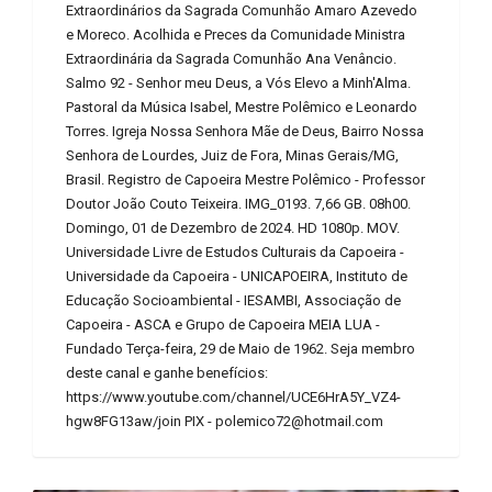
Extraordinários da Sagrada Comunhão Amaro Azevedo
e Moreco. Acolhida e Preces da Comunidade Ministra
Extraordinária da Sagrada Comunhão Ana Venâncio.
Salmo 92 - Senhor meu Deus, a Vós Elevo a Minh'Alma.
Pastoral da Música Isabel, Mestre Polêmico e Leonardo
Torres. Igreja Nossa Senhora Mãe de Deus, Bairro Nossa
Senhora de Lourdes, Juiz de Fora, Minas Gerais/MG,
Brasil. Registro de Capoeira Mestre Polêmico - Professor
Doutor João Couto Teixeira. IMG_0193. 7,66 GB. 08h00.
Domingo, 01 de Dezembro de 2024. HD 1080p. MOV.
Universidade Livre de Estudos Culturais da Capoeira -
Universidade da Capoeira - UNICAPOEIRA, Instituto de
Educação Socioambiental - IESAMBI, Associação de
Capoeira - ASCA e Grupo de Capoeira MEIA LUA -
Fundado Terça-feira, 29 de Maio de 1962. Seja membro
deste canal e ganhe benefícios:
https://www.youtube.com/channel/UCE6HrA5Y_VZ4-
hgw8FG13aw/join PIX - polemico72@hotmail.com