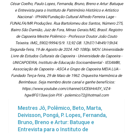
César Coelho, Paulo Lopes, Fernanda, Bruno, Breno e Artur: Batuque
e Entrevista para o Instituto de Patrimônio Histórico e Artístico
Nacional - IPHAN/Fundação Cultural Alfredo Ferreira Lage -
FUNALFA/MR Produções. Rua Bartolomeu dos Santos, Número 275,
Bairro São Damião, Juiz de Fora, Minas Gerais/MG, Brasil. Registro
de Capoeira Mestre Polêmico - Professor Doutor João Couto
Teixeira. IMG_5902/9994/5/9. 13,92 GB. 12h37/14h49/15h34.
Segunda-feira, 19 de Agosto de 2024. HD 1080p. MOV. Universidade
Livre de Estudos Culturais da Capoeira - Universidade da Capoeira -
UNICAPOEIRA, Instituto de Educação Socioambiental - IESAMBI,
Associação de Capoeira - ASCA e Grupo de Capoeira MEIA LUA -
Fundado Terça-feira, 29 de Maio de 1962. Orquestra Harmônica de
Berimbaus. Seja membro deste canal e ganhe benefícios:
https://www.youtube.com/channel/UCE6HrA5Y_VZ4-
hgw8FG13aw/join PIX - polemico72@hotmail.com
Mestres Jô, Polêmico, Beto, Marta,
Deivisson, Pongá, P. Lopes, Fernanda,
Bruno, Breno e Artur: Batuque e
Entrevista para o Instituto de