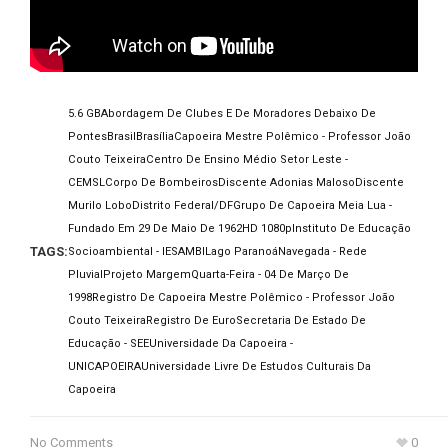
5.6 GB
Abordagem De Clubes E De Moradores Debaixo De
Pontes
Brasil
Brasília
Capoeira Mestre Polêmico - Professor João
Couto Teixeira
Centro De Ensino Médio Setor Leste -
CEMSL
Corpo De Bombeiros
Discente Adonias Maloso
Discente
Murilo Lobo
Distrito Federal/DF
Grupo De Capoeira Meia Lua -
Fundado Em 29 De Maio De 1962
HD 1080p
Instituto De Educação
TAGS:
Socioambiental - IESAMBI
Lago Paranoá
Navegada - Rede
Pluvial
Projeto Margem
Quarta-Feira - 04 De Março De
1998
Registro De Capoeira Mestre Polêmico - Professor João
Couto Teixeira
Registro De Euro
Secretaria De Estado De
Educação - SEE
Universidade Da Capoeira -
UNICAPOEIRA
Universidade Livre De Estudos Culturais Da
Capoeira
No Comments
0