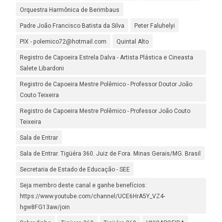
Orquestra Harmônica de Berimbaus
Padre João Francisco Batista da Silva
Peter Faluhelyi
PIX - polemico72@hotmail.com
Quintal Alto
Registro de Capoeira Estrela Dalva - Artista Plástica e Cineasta
Salete Libardoni
Registro de Capoeira Mestre Polêmico - Professor Doutor João
Couto Teixeira
Registro de Capoeira Mestre Polêmico - Professor João Couto
Teixeira
Sala de Entrar
Sala de Entrar. Tigüéra 360. Juiz de Fora. Minas Gerais/MG. Brasil
Secretaria de Estado de Educação - SEE
Seja membro deste canal e ganhe benefícios:
https://www.youtube.com/channel/UCE6HrA5Y_VZ4-
hgw8FG13aw/join