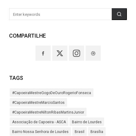
COMPARTILHE
TAGS
#CapoeiraMestreGogoDeOuroRogerioFonseca
#CapoeiraMestreMarcioSantos
#CapoeiraMestreNiltonRibasMartinsJunior
Associação de Capoeira - ASCA
Bairro de Lourdes
Bairro Nossa Senhora de Lourdes
Brasil
Brasília