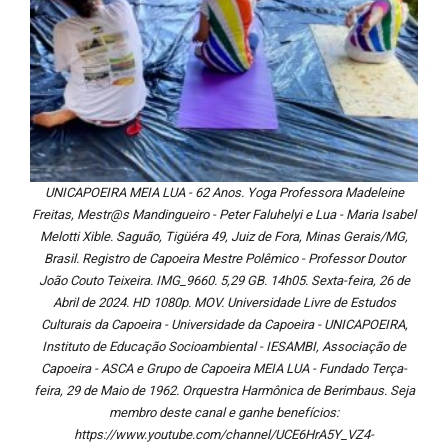
UNICAPOEIRA MEIA LUA - 62 Anos. Yoga Professora Madeleine
Freitas, Mestr@s Mandingueiro - Peter Faluhelyi e Lua - Maria Isabel
Melotti Xible. Saguão, Tigüéra 49, Juiz de Fora, Minas Gerais/MG,
Brasil. Registro de Capoeira Mestre Polêmico - Professor Doutor
João Couto Teixeira. IMG_9660. 5,29 GB. 14h05. Sexta-feira, 26 de
Abril de 2024. HD 1080p. MOV. Universidade Livre de Estudos
Culturais da Capoeira - Universidade da Capoeira - UNICAPOEIRA,
Instituto de Educação Socioambiental - IESAMBI, Associação de
Capoeira - ASCA e Grupo de Capoeira MEIA LUA - Fundado Terça-
feira, 29 de Maio de 1962. Orquestra Harmônica de Berimbaus. Seja
membro deste canal e ganhe benefícios:
https://www.youtube.com/channel/UCE6HrA5Y_VZ4-