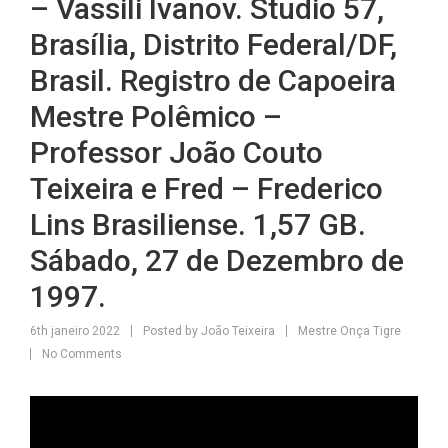
– Vassili Ivanov. Studio 57,
Brasília, Distrito Federal/DF,
Brasil. Registro de Capoeira
Mestre Polêmico –
Professor João Couto
Teixeira e Fred – Frederico
Lins Brasiliense. 1,57 GB.
Sábado, 27 de Dezembro de
1997.
6th janeiro 2022
Posted by
João Teixeira
Mestre Onça Tigre
No Comments