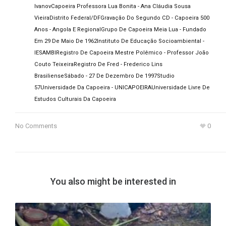
Ivanov
Capoeira Professora Lua Bonita - Ana Cláudia Sousa
Vieira
Distrito Federal/DF
Gravação Do Segundo CD - Capoeira 500
Anos - Angola E Regional
Grupo De Capoeira Meia Lua - Fundado
Em 29 De Maio De 1962
Instituto De Educação Socioambiental -
IESAMBI
Registro De Capoeira Mestre Polêmico - Professor João
Couto Teixeira
Registro De Fred - Frederico Lins
Brasiliense
Sábado - 27 De Dezembro De 1997
Studio
57
Universidade Da Capoeira - UNICAPOEIRA
Universidade Livre De
Estudos Culturais Da Capoeira
No Comments
0
You also might be interested in