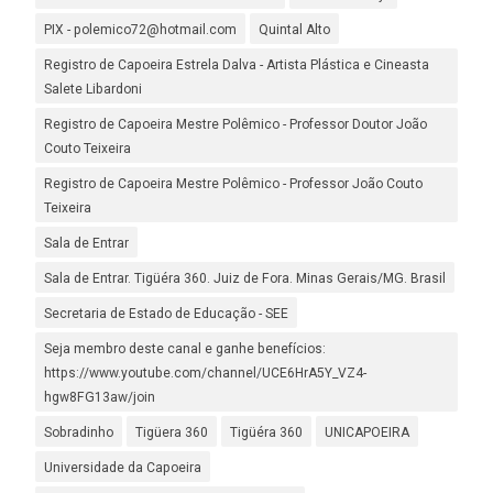
PIX - polemico72@hotmail.com
Quintal Alto
Registro de Capoeira Estrela Dalva - Artista Plástica e Cineasta
Salete Libardoni
Registro de Capoeira Mestre Polêmico - Professor Doutor João
Couto Teixeira
Registro de Capoeira Mestre Polêmico - Professor João Couto
Teixeira
Sala de Entrar
Sala de Entrar. Tigüéra 360. Juiz de Fora. Minas Gerais/MG. Brasil
Secretaria de Estado de Educação - SEE
Seja membro deste canal e ganhe benefícios:
https://www.youtube.com/channel/UCE6HrA5Y_VZ4-
hgw8FG13aw/join
Sobradinho
Tigüera 360
Tigüéra 360
UNICAPOEIRA
Universidade da Capoeira