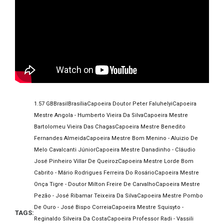
1.57 GB
Brasil
Brasília
Capoeira Doutor Peter Faluhelyi
Capoeira
Mestre Angola - Humberto Vieira Da Silva
Capoeira Mestre
Bartolomeu Vieira Das Chagas
Capoeira Mestre Benedito
Fernandes Almeida
Capoeira Mestre Bom Menino - Aluizio De
Melo Cavalcanti Júnior
Capoeira Mestre Danadinho - Cláudio
José Pinheiro Villar De Queiroz
Capoeira Mestre Lorde Bom
Cabrito - Mário Rodrigues Ferreira Do Rosário
Capoeira Mestre
Onça Tigre - Doutor Milton Freire De Carvalho
Capoeira Mestre
Pezão - José Ribamar Teixeira Da Silva
Capoeira Mestre Pombo
De Ouro - José Bispo Correia
Capoeira Mestre Squisyto -
TAGS:
Reginaldo Silveira Da Costa
Capoeira Professor Radi - Vassili