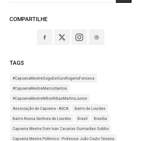
COMPARTILHE
TAGS
#CapoeiraMestreGogoDeOuroRogerioFonseca
#CapoeiraMestreMarcioSantos
#CapoeiraMestreNiltonRibasMartinsJunior
Associação de Capoeira - ASCA
Bairro de Lourdes
Bairro Nossa Senhora de Lourdes
Brasil
Brasília
Capoeira Mestre Dom Ivan Zacarias Guimarães Gobbo
Capoeira Mestre Polêmico - Professor João Couto Teixeira