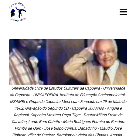
Universidade Livre de Estudos Culturais da Capoeira - Universidade
da Capoeira - UNICAPOEIRA, Instituto de Educação Socioambiental -
IESAMBI e Grupo de Capoeira Meia Lua - Fundado em 29 de Maio de
1962. Gravação do Segundo CD - Capoeira 500 Anos - Angola e
Regional. Capoeira Mestres Onça Tigre - Doutor Milton Freire de
Carvalho, Lorde Bom Cabrito - Mário Rodrigues Ferreira do Rosário,
Pombo de Ouro - José Bispo Correia, Danadinho - Cláudio José
Pinheiro Villar de Queiroz, Bartolomeu Vieira das Chagas, Angola -