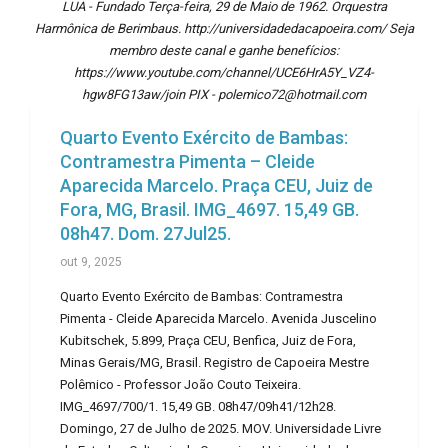
LUA - Fundado Terça-feira, 29 de Maio de 1962. Orquestra
Harmônica de Berimbaus. http://universidadedacapoeira.com/ Seja
membro deste canal e ganhe benefícios:
https://www.youtube.com/channel/UCE6HrA5Y_VZ4-
hgw8FG13aw/join PIX - polemico72@hotmail.com
Quarto Evento Exército de Bambas:
Contramestra Pimenta – Cleide
Aparecida Marcelo. Praça CEU, Juiz de
Fora, MG, Brasil. IMG_4697. 15,49 GB.
08h47. Dom. 27Jul25.
out 9, 2025
Quarto Evento Exército de Bambas: Contramestra
Pimenta - Cleide Aparecida Marcelo. Avenida Juscelino
Kubitschek, 5.899, Praça CEU, Benfica, Juiz de Fora,
Minas Gerais/MG, Brasil. Registro de Capoeira Mestre
Polêmico - Professor João Couto Teixeira.
IMG_4697/700/1. 15,49 GB. 08h47/09h41/12h28.
Domingo, 27 de Julho de 2025. MOV. Universidade Livre