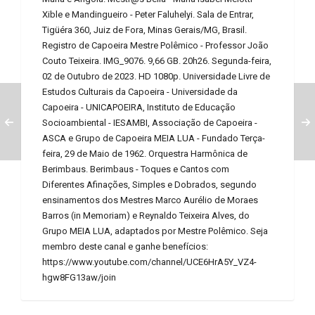
Xible e Mandingueiro - Peter Faluhelyi. Sala de Entrar,
Tigüéra 360, Juiz de Fora, Minas Gerais/MG, Brasil.
Registro de Capoeira Mestre Polêmico - Professor João
Couto Teixeira. IMG_9076. 9,66 GB. 20h26. Segunda-feira,
02 de Outubro de 2023. HD 1080p. Universidade Livre de
Estudos Culturais da Capoeira - Universidade da
Capoeira - UNICAPOEIRA, Instituto de Educação
Socioambiental - IESAMBI, Associação de Capoeira -
ASCA e Grupo de Capoeira MEIA LUA - Fundado Terça-
feira, 29 de Maio de 1962. Orquestra Harmônica de
Berimbaus. Berimbaus - Toques e Cantos com
Diferentes Afinações, Simples e Dobrados, segundo
ensinamentos dos Mestres Marco Aurélio de Moraes
Barros (in Memoriam) e Reynaldo Teixeira Alves, do
Grupo MEIA LUA, adaptados por Mestre Polêmico. Seja
membro deste canal e ganhe benefícios:
https://www.youtube.com/channel/UCE6HrA5Y_VZ4-
hgw8FG13aw/join