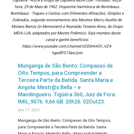
Capoeira - ASCA e Grupo de Capoeira MEIA LUA - Fundado Terça-
feira, 29 de Maio de 1962. Orquestra Harmônica de Berimbaus.
Berimbaus - Toques e Cantos com Diferentes Afinações, Simples e
Dobrados, segundo ensinamentos dos Mestres Marco Aurélio de
Moraes Barros (in Memoriam) e Reynaldo Teixeira Alves, do Grupo
MEIA LUA, adaptados por Mestre Polêmico. Seja membro deste
canal e ganhe benefícios:
https://www.youtube.com/channel/UCE6HrA5Y_VZ4-
hgw8FG13aw/join
Munganga de São Bento: Compasso de
Oito Tempos, para Compreender a
Terceira Parte da Batida. Santa Maria e
Angola. Mestr@s Bella – e
Mandingueiro. Tigüéra 360, Juiz de Fora.
IMG_9076. 9,66 GB. 20h26. 02Out23.
dez 17, 2023
Munganga de São Bento: Compasso de Oito Tempos,
para Compreender a Terceira Parte da Batida. Santa
Maria e Angola. Mestr@s Bella - Maria Isabel Melotti