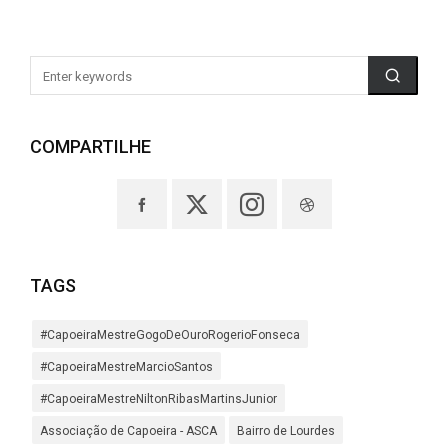
COMPARTILHE
TAGS
#CapoeiraMestreGogoDeOuroRogerioFonseca
#CapoeiraMestreMarcioSantos
#CapoeiraMestreNiltonRibasMartinsJunior
Associação de Capoeira - ASCA
Bairro de Lourdes