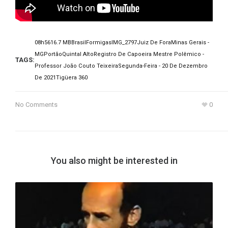
08h56
16.7 MB
Brasil
Formigas
IMG_2797
Juiz De Fora
Minas Gerais -
MG
Portão
Quintal Alto
Registro De Capoeira Mestre Polêmico -
TAGS:
Professor João Couto Teixeira
Segunda-Feira - 20 De Dezembro
De 2021
Tigüera 360
No Comments
0
You also might be interested in