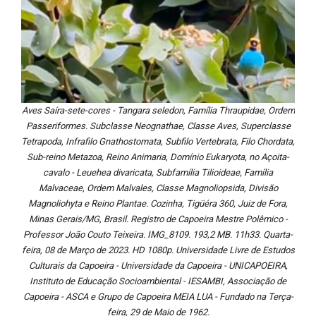
Aves Saíra-sete-cores - Tangara seledon, Família Thraupidae, Ordem
Passeriformes. Subclasse Neognathae, Classe Aves, Superclasse
Tetrapoda, Infrafilo Gnathostomata, Subfilo Vertebrata, Filo Chordata,
Sub-reino Metazoa, Reino Animaria, Domínio Eukaryota, no Açoita-
cavalo - Leuehea divaricata, Subfamília Tilioideae, Família
Malvaceae, Ordem Malvales, Classe Magnoliopsida, Divisão
Magnoliohyta e Reino Plantae. Cozinha, Tigüéra 360, Juiz de Fora,
Minas Gerais/MG, Brasil. Registro de Capoeira Mestre Polêmico -
Professor João Couto Teixeira. IMG_8109. 193,2 MB. 11h33. Quarta-
feira, 08 de Março de 2023. HD 1080p. Universidade Livre de Estudos
Culturais da Capoeira - Universidade da Capoeira - UNICAPOEIRA,
Instituto de Educação Socioambiental - IESAMBI, Associação de
Capoeira - ASCA e Grupo de Capoeira MEIA LUA - Fundado na Terça-
feira, 29 de Maio de 1962.