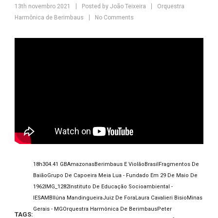
13th novembro 2021
Posted by
João Teixeira
Orquestra
Harmônica de Berimbaus
No Comments
18h30
4.41 GB
Amazonas
Berimbaus E Violão
Brasil
Fragmentos De
Baião
Grupo De Capoeira Meia Lua - Fundado Em 29 De Maio De
1962
IMG_1282
Instituto De Educação Socioambiental -
IESAMBI
Iúna Mandingueira
Juiz De Fora
Laura Cavalieri Bisio
Minas
Gerais - MG
Orquestra Harmônica De Berimbaus
Peter
TAGS: