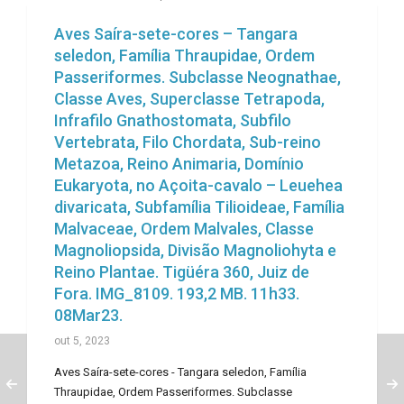
Aves Saíra-sete-cores – Tangara
seledon, Família Thraupidae, Ordem
Passeriformes. Subclasse Neognathae,
Classe Aves, Superclasse Tetrapoda,
Infrafilo Gnathostomata, Subfilo
Vertebrata, Filo Chordata, Sub-reino
Metazoa, Reino Animaria, Domínio
Eukaryota, no Açoita-cavalo – Leuehea
divaricata, Subfamília Tilioideae, Família
Malvaceae, Ordem Malvales, Classe
Magnoliopsida, Divisão Magnoliohyta e
Reino Plantae. Tigüéra 360, Juiz de
Fora. IMG_8109. 193,2 MB. 11h33.
08Mar23.
out 5, 2023
Aves Saíra-sete-cores - Tangara seledon, Família
Thraupidae, Ordem Passeriformes. Subclasse