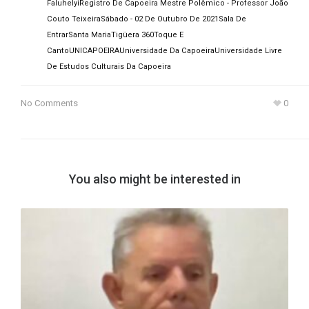
Faluhelyi
Registro De Capoeira Mestre Polêmico - Professor João
Couto Teixeira
Sábado - 02 De Outubro De 2021
Sala De
Entrar
Santa Maria
Tigüera 360
Toque E
Canto
UNICAPOEIRA
Universidade Da Capoeira
Universidade Livre
De Estudos Culturais Da Capoeira
No Comments
0
You also might be interested in