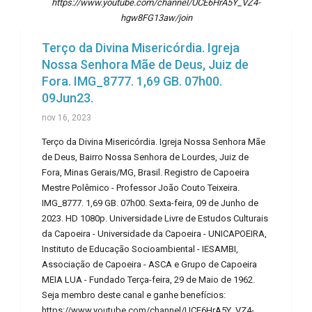
https://www.youtube.com/channel/UCE6HrA5Y_VZ4-
hgw8FG13aw/join
Terço da Divina Misericórdia. Igreja
Nossa Senhora Mãe de Deus, Juiz de
Fora. IMG_8777. 1,69 GB. 07h00.
09Jun23.
nov 16, 2023
Terço da Divina Misericórdia. Igreja Nossa Senhora Mãe
de Deus, Bairro Nossa Senhora de Lourdes, Juiz de
Fora, Minas Gerais/MG, Brasil. Registro de Capoeira
Mestre Polêmico - Professor João Couto Teixeira.
IMG_8777. 1,69 GB. 07h00. Sexta-feira, 09 de Junho de
2023. HD 1080p. Universidade Livre de Estudos Culturais
da Capoeira - Universidade da Capoeira - UNICAPOEIRA,
Instituto de Educação Socioambiental - IESAMBI,
Associação de Capoeira - ASCA e Grupo de Capoeira
MEIA LUA - Fundado Terça-feira, 29 de Maio de 1962.
Seja membro deste canal e ganhe benefícios:
https://www.youtube.com/channel/UCE6HrA5Y_VZ4-