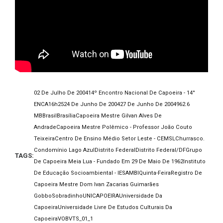
02 De Julho De 2004
14º Encontro Nacional De Capoeira - 14°
ENCA
16h25
24 De Junho De 2004
27 De Junho De 2004
962.6
MB
Brasil
Brasília
Capoeira Mestre Gilvan Alves De
Andrade
Capoeira Mestre Polêmico - Professor João Couto
Teixeira
Centro De Ensino Médio Setor Leste - CEMSL
Churrasco.
Condomínio Lago Azul
Distrito Federal
Distrito Federal/DF
Grupo
TAGS:
De Capoeira Meia Lua - Fundado Em 29 De Maio De 1962
Instituto
De Educação Socioambiental - IESAMBI
Quinta-Feira
Registro De
Capoeira Mestre Dom Ivan Zacarias Guimarães
Gobbo
Sobradinho
UNICAPOEIRA
Universidade Da
Capoeira
Universidade Livre De Estudos Culturais Da
Capoeira
VOB
VTS_01_1