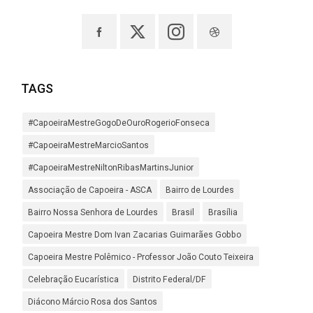
TAGS
#CapoeiraMestreGogoDeOuroRogerioFonseca
#CapoeiraMestreMarcioSantos
#CapoeiraMestreNiltonRibasMartinsJunior
Associação de Capoeira - ASCA
Bairro de Lourdes
Bairro Nossa Senhora de Lourdes
Brasil
Brasília
Capoeira Mestre Dom Ivan Zacarias Guimarães Gobbo
Capoeira Mestre Polêmico - Professor João Couto Teixeira
Celebração Eucarística
Distrito Federal/DF
Diácono Márcio Rosa dos Santos