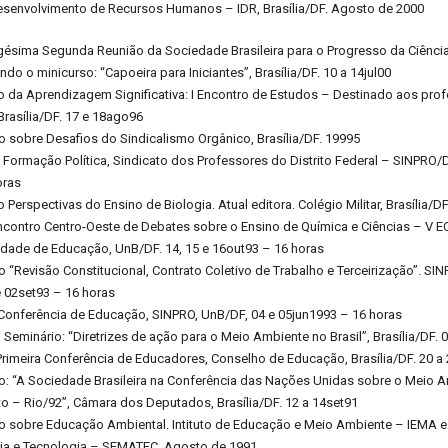
Desenvolvimento de Recursos Humanos – IDR, Brasília/DF. Agosto de 2000
gésima Segunda Reunião da Sociedade Brasileira para o Progresso da Ciênci
do o minicurso: “Capoeira para Iniciantes”, Brasília/DF. 10 a 14jul00
o da Aprendizagem Significativa: I Encontro de Estudos – Destinado aos pro
 Brasília/DF. 17 e 18ago96
o sobre Desafios do Sindicalismo Orgânico, Brasília/DF. 19995
 Formação Política, Sindicato dos Professores do Distrito Federal – SINPRO/DF
oras
 Perspectivas do Ensino de Biologia. Atual editora. Colégio Militar, Brasília/D
Encontro Centro-Oeste de Debates sobre o Ensino de Química e Ciências – V
ldade de Educação, UnB/DF. 14, 15 e 16out93 – 16 horas
o “Revisão Constitucional, Contrato Coletivo de Trabalho e Terceirização”. S
 e 02set93 – 16 horas
 Conferência de Educação, SINPRO, UnB/DF, 04 e 05jun1993 – 16 horas
Seminário: “Diretrizes de ação para o Meio Ambiente no Brasil”, Brasília/DF. 
rimeira Conferência de Educadores, Conselho de Educação, Brasília/DF. 20 a
o: “A Sociedade Brasileira na Conferência das Nações Unidas sobre o Meio 
 – Rio/92”, Câmara dos Deputados, Brasília/DF. 12 a 14set91
io sobre Educação Ambiental. Intituto de Educação e Meio Ambiente – IEMA e
ia e Tecnologia – SEMATEC. Agosto de 1991