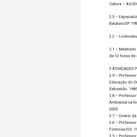
Cultura – ASOEC
2.3 – Especiali
Batatais/SP. 19
2.2 – Licenciat
2.1 – Mestrado 
de 12 horas de
3 ATIVIDADES 
3.9 – Professor
Educação do Dis
Sebastião. 198
3.8 – Professo
Ambiental na hi
2005
3.7 – Diretor da
3.6 – Professor
Formosa/GO. 19
3.5 – Professor