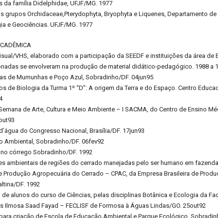
s da família Didelphidae, UFJF/MG. 1977
s grupos Orchidaceae,Pterydophyta, Bryophyta e Liquenes, Departamento de Bi
gia e Geociências. UFJF/MG. 1977
ACADÊMICA
isual/VHS, elaborado com a participação da SEEDF e instituições da área de
onadas se envolveram na produção de material didático-pedagógico. 1988 a 
ras de Mumunhas e Poço Azul, Sobradinho/DF. 04jun95
os de Biologia da Turma 1º “D”: A origem da Terra e do Espaço. Centro Educ
4
 Semana de Arte, Cultura e Meio Ambiente – I SACMA, do Centro de Ensino Mé
out93
d’água do Congresso Nacional, Brasília/DF. 17jun93
o Ambiental, Sobradinho/DF. 06fev92
o no córrego Sobradinho/DF. 1992
es ambientais de regiões do cerrado manejadas pelo ser humano em fazenda
de Produção Agropecuária do Cerrado – CPAC, da Empresa Brasileira de Prod
ltina/DF. 1992
 de alunos do curso de Ciências, pelas disciplinas Botânica e Ecologia da F
ras Ilmosa Saad Fayad – FECLISF de Formosa à Águas Lindas/GO. 25out92
 para criação de Escola de Educação Ambiental e Parque Ecológico, Sobradi