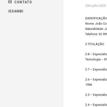
CONTATO
20th julho 2020
IESAMBI
IDENTIFICAÇÃ
Nome: João Cou
Naturalidade: J
Telefone: 32 99
2 TITULAÇÃO
2.8 – Especiali
Tecnologia – IFB
2.7 – Especiali
2.6 – Especiali
1996
2.5 – Especiali
2.4 – Especial