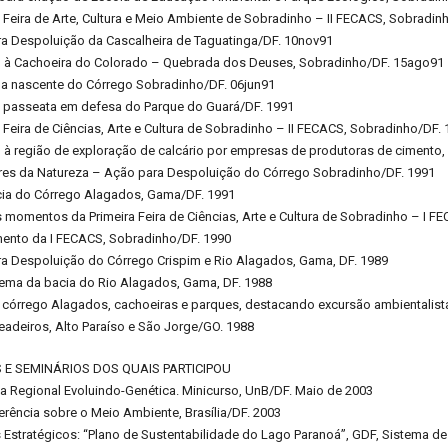
Feira de Arte, Cultura e Meio Ambiente de Sobradinho – II FECACS, Sobradin
ra Despoluição da Cascalheira de Taguatinga/DF. 10nov91
o à Cachoeira do Colorado – Quebrada dos Deuses, Sobradinho/DF. 15ago91
na nascente do Córrego Sobradinho/DF. 06jun91
 passeata em defesa do Parque do Guará/DF. 1991
Feira de Ciências, Arte e Cultura de Sobradinho – II FECACS, Sobradinho/DF.
 à região de exploração de calcário por empresas de produtoras de cimento
res da Natureza – Ação para Despoluição do Córrego Sobradinho/DF. 1991
cia do Córrego Alagados, Gama/DF. 1991
 momentos da Primeira Feira de Ciências, Arte e Cultura de Sobradinho – I F
mento da I FECACS, Sobradinho/DF. 1990
ra Despoluição do Córrego Crispim e Rio Alagados, Gama, DF. 1989
tema da bacia do Rio Alagados, Gama, DF. 1988
o córrego Alagados, cachoeiras e parques, destacando excursão ambientalist
adeiros, Alto Paraíso e São Jorge/GO. 1988
E SEMINÁRIOS DOS QUAIS PARTICIPOU
a Regional Evoluindo-Genética. Minicurso, UnB/DF. Maio de 2003
erência sobre o Meio Ambiente, Brasília/DF. 2003
s Estratégicos: “Plano de Sustentabilidade do Lago Paranoá”, GDF, Sistema 