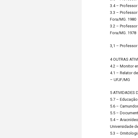
3.4 – Professor
3.3 – Professor
Fora/MG. 1980
3.2 – Professor
Fora/MG. 1978
3,1 – Professor
4 OUTRAS ATI
4.2 – Monitor e
4.1 – Relator d
– UFJF/MG
5 ATIVIDADES 
5.7 – Educação
5.6 – Camundon
5.5 – Document
5.4 – Aracnídeo
Universidade d
5.3 – Ornitolog