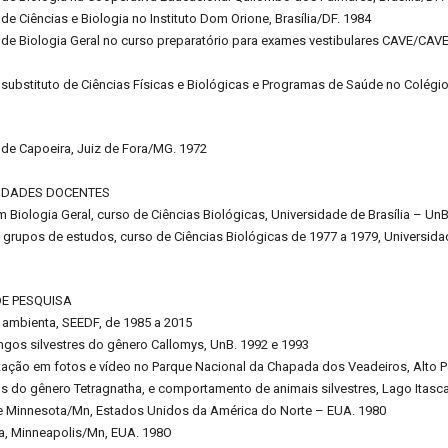
 de Ciências e Biologia no Instituto Dom Orione, Brasília/DF. 1984
 de Biologia Geral no curso preparatório para exames vestibulares CAVE/CAV
 substituto de Ciências Físicas e Biológicas e Programas de Saúde no Colégio 
 de Capoeira, Juiz de Fora/MG. 1972
VIDADES DOCENTES
m Biologia Geral, curso de Ciências Biológicas, Universidade de Brasília – UnB
e grupos de estudos, curso de Ciências Biológicas de 1977 a 1979, Universida
DE PESQUISA
 ambienta, SEEDF, de 1985 a 2015
gos silvestres do gênero Callomys, UnB. 1992 e 1993
ação em fotos e vídeo no Parque Nacional da Chapada dos Veadeiros, Alto P
s do gênero Tetragnatha, e comportamento de animais silvestres, Lago Itasca
e Minnesota/Mn, Estados Unidos da América do Norte – EUA. 1980
ia, Minneapolis/Mn, EUA. 198O