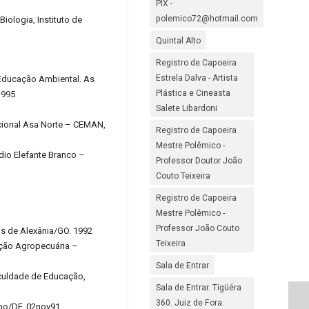
PIX -
polemico72@hotmail.com
ologia, Instituto de
Quintal Alto
Registro de Capoeira
Estrela Dalva - Artista
 Educação Ambiental. As
Plástica e Cineasta
1995
Salete Libardoni
acional Asa Norte – CEMAN,
Registro de Capoeira
Mestre Polêmico -
dio Elefante Branco –
Professor Doutor João
Couto Teixeira
Registro de Capoeira
Mestre Polêmico -
Professor João Couto
s de Alexânia/GO. 1992
Teixeira
ução Agropecuária –
Sala de Entrar
aculdade de Educação,
Sala de Entrar. Tigüéra
360. Juiz de Fora.
nho/DF. 02nov91