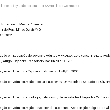
Posted by
João Teixeira
IESAMBI
No Comments
O
to Teixeira – Mestre Polêmico
uiz de Fora, Minas Gerais/MG
959 9422
zação em Educação de Jovens e Adultos – PROEJA, Lato sensu, Instituto Fede
, Artigo “Capoeira Transdisciplinar, Brasília/DF. 2011
zação em Ensino da Capoeira, Lato sensu, UnB/DF, 2004
zação em Administração Escolar, Lato sensu, Universidade Salgado de Oliveira
zação em Ensino da Ecologia, Lato sensu, Universidades Integradas Católica d
ização em Administração Educacional, Lato sensu, Associação Salgado de Oli