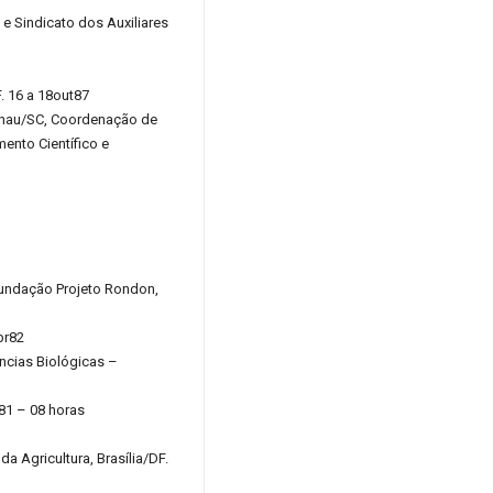
 Sindicato dos Auxiliares
. 16 a 18out87
menau/SC, Coordenação de
ento Científico e
Fundação Projeto Rondon,
br82
ncias Biológicas –
81 – 08 horas
a Agricultura, Brasília/DF.