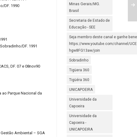
Minas Gerais/MG.
ho/DF. 1990
Brasil
Secretaria de Estado de
Educação - SEE
Seja membro deste canal e ganhe benef
 1991
https://www.youtube.com/channel/UC
, Sobradinho/DF. 1991
hgw8FG13aw/join
Sobradinho
ECACS, DF. 07 e 08nov90
Tigüera 360
Tigüéra 360
UNICAPOEIRA
a ao Parque Nacional da
Universidade da
Capoeira
Universidade da
Capoeira -
UNICAPOEIRA
de Gestão Ambiental – SGA