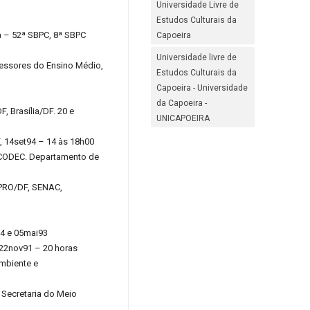
Universidade Livre de
Estudos Culturais da
a – 52ª SBPC, 8ª SBPC
Capoeira
Universidade livre de
fessores do Ensino Médio,
Estudos Culturais da
Capoeira - Universidade
da Capoeira -
, Brasília/DF. 20 e
UNICAPOEIRA
F, 14set94 – 14 às 18h00
 ECODEC. Departamento de
INPRO/DF, SENAC,
04 e 05mai93
 22nov91 – 20 horas
Ambiente e
 Secretaria do Meio