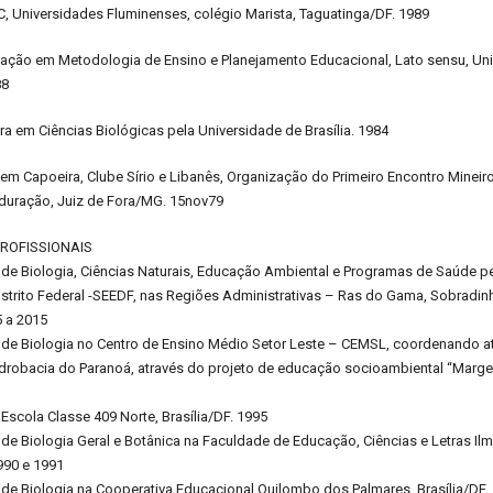
, Universidades Fluminenses, colégio Marista, Taguatinga/DF. 1989
zação em Metodologia de Ensino e Planejamento Educacional, Lato sensu, Uni
88
ura em Ciências Biológicas pela Universidade de Brasília. 1984
em Capoeira, Clube Sírio e Libanês, Organização do Primeiro Encontro Minei
 duração, Juiz de Fora/MG. 15nov79
PROFISSIONAIS
 de Biologia, Ciências Naturais, Educação Ambiental e Programas de Saúde pe
trito Federal -SEEDF, nas Regiões Administrativas – Ras do Gama, Sobradinho
5 a 2015
r de Biologia no Centro de Ensino Médio Setor Leste – CEMSL, coordenando 
drobacia do Paranoá, através do projeto de educação socioambiental “Margem 
 Escola Classe 409 Norte, Brasília/DF. 1995
 de Biologia Geral e Botânica na Faculdade de Educação, Ciências e Letras I
90 e 1991
 de Biologia na Cooperativa Educacional Quilombo dos Palmares, Brasília/DF.