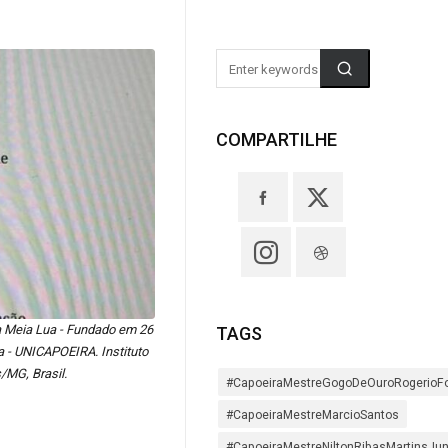
COMPARTILHE
ra Meia Lua - Fundado em 26
TAGS
ra - UNICAPOEIRA. Instituto
/MG, Brasil.
#CapoeiraMestreGogoDeOuroRogerioF
#CapoeiraMestreMarcioSantos
#CapoeiraMestreNiltonRibasMartinsJun