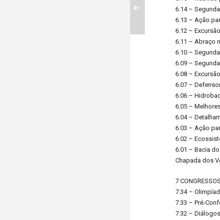
PREV
6.14 – Segunda 
6.13 – Ação pa
6.12 – Excursã
6.11 – Abraço 
6.10 – Segunda
6.09 – Segunda 
6.08 – Excursão
6.07 – Defenso
6.06 – Hidroba
6.05 – Melhores
6.04 – Detalha
6.03 – Ação pa
6.02 – Ecossis
6.01 – Bacia d
Chapada dos Ve
7 CONGRESSOS 
7.34 – Olimpíad
7.33 – Pré-Conf
7.32 – Diálogo