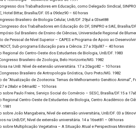
Congresso dos Trabalhadores em Educação, como Delegado Sindical, SINPRO e
 Hotel Bittar, Brasília/DF. 05 a 09dez90 – 60 horas
ngresso Brasileiro de Biologia Celular, UnB/DF. 29jul a 03set88
o Congresso dos Trabalhadores em Educação do DF, SINPRO e SAE, Brasília/DF
impósio Sul Brasileiro de Ensino de Ciências, Universidade Regional de Blu
o de Pessoal de Nível Superior – CAPES e Programa de Apoio ao Desenvolvim
PADCT, Sub-programa Educação para a Ciência. 27 a 30jul87 – 40 horas
o Regional do Centro-Oeste dos Estudantes de Biologia, UnB/DF. 1983
Congresso Brasileiro de Zoologia, Belo Horizonte/MG. 1982
losa na UnB. Nível de extensão universitária. 17 a 20ago82 – 10 horas
 Congresso Brasileiro de Antropologia Gnóstica, Ouro Preto/MG. 1982
io de “Atualização de Zootecnia: Temas de Melhoramento Genético Animal”, 
 27 e 28abr e 04mai82 – 10 horas
o sobre Paulo Freire, Serviço Social do Comércio – SESC, Brasília/DF.15 a 17a
o Regional Centro-Oeste de Estudantes de Biologia, Centro Acadêmico de Ciê
. 1981
o sobre João Mangabeira, Nível de extensão universitária, UnB/DF. 03 a 06nov
os na UnB/DF, Nível de extensão universitária. 14 a 16set81 – 08 horas
o sobre Multiplicação Vegetativa – A Situação Atual e Perspectivas Ministério d