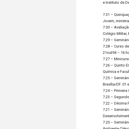
e Instituto de 
7.31 – Quinqua
Jovem, ministran
7.30 – Avaliaçã
Colégio Militar,
7.29 – Seminári
7.28 – Curso de
21out94 – 16 h
7.27 – Minicurso
7.26 – Quinto 
Química e Facu
7.25 – Seminári
Brasília/DF. 01
7.24 – Primeira
7.23 – Segundo 
7.22 – Décima P
7.21 – Seminári
Desenvolvimento
7.20 – Seminár
Ambiente Ciênc