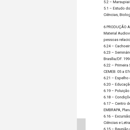
5.2 – Marsupiai
5.1 – Estudo do
Ciências, Biolo
6 PRODUÇÃO 
Material Audiov
pessoas relaci
6.24 – Cachoei
6.23 – Seminári
Brasília/DF. 199
6.22 – Primeira
CEMEB. 05 a 07
6.21 – Espelho 
6.20 – Educaçã
6.19 – Poluiçã
6.18 – Condiçõ
6.17 – Centro 
EMBRAPA, Plana
6.16 – Excursão
Ciências e Let
6.15 – Reunião