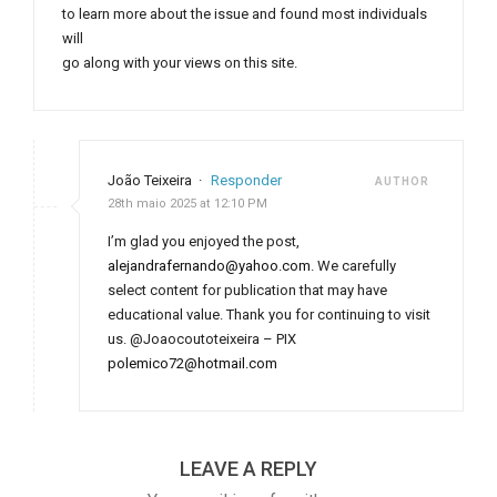
to learn more about the issue and found most individuals
will
go along with your views on this site.
João Teixeira
·
Responder
AUTHOR
28th maio 2025 at 12:10 PM
I’m glad you enjoyed the post,
alejandrafernando@yahoo.com
. We carefully
select content for publication that may have
educational value. Thank you for continuing to visit
us. @Joaocoutoteixeira – PIX
polemico72@hotmail.com
LEAVE A REPLY