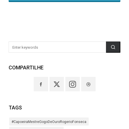
COMPARTILHE
TAGS
#CapoeiraMestreGogoDeOuroRogerioFonseca