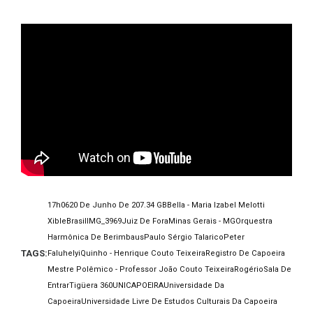
17h06
20 De Junho De 20
7.34 GB
Bella - Maria Izabel Melotti
Xible
Brasil
IMG_3969
Juiz De Fora
Minas Gerais - MG
Orquestra
Harmônica De Berimbaus
Paulo Sérgio Talarico
Peter
TAGS:
Faluhelyi
Quinho - Henrique Couto Teixeira
Registro De Capoeira
Mestre Polêmico - Professor João Couto Teixeira
Rogério
Sala De
Entrar
Tigüera 360
UNICAPOEIRA
Universidade Da
Capoeira
Universidade Livre De Estudos Culturais Da Capoeira