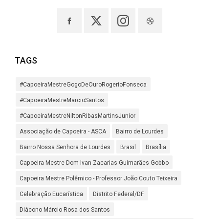
TAGS
#CapoeiraMestreGogoDeOuroRogerioFonseca
#CapoeiraMestreMarcioSantos
#CapoeiraMestreNiltonRibasMartinsJunior
Associação de Capoeira - ASCA
Bairro de Lourdes
Bairro Nossa Senhora de Lourdes
Brasil
Brasília
Capoeira Mestre Dom Ivan Zacarias Guimarães Gobbo
Capoeira Mestre Polêmico - Professor João Couto Teixeira
Celebração Eucarística
Distrito Federal/DF
Diácono Márcio Rosa dos Santos