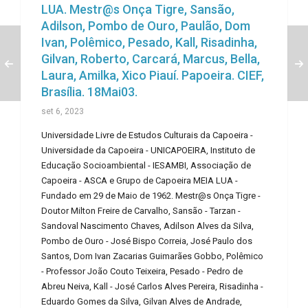
LUA. Mestr@s Onça Tigre, Sansão,
Adilson, Pombo de Ouro, Paulão, Dom
Ivan, Polêmico, Pesado, Kall, Risadinha,
Gilvan, Roberto, Carcará, Marcus, Bella,
Laura, Amilka, Xico Piauí. Papoeira. CIEF,
Brasília. 18Mai03.
set 6, 2023
Universidade Livre de Estudos Culturais da Capoeira -
Universidade da Capoeira - UNICAPOEIRA, Instituto de
Educação Socioambiental - IESAMBI, Associação de
Capoeira - ASCA e Grupo de Capoeira MEIA LUA -
Fundado em 29 de Maio de 1962. Mestr@s Onça Tigre -
Doutor Milton Freire de Carvalho, Sansão - Tarzan -
Sandoval Nascimento Chaves, Adilson Alves da Silva,
Pombo de Ouro - José Bispo Correia, José Paulo dos
Santos, Dom Ivan Zacarias Guimarães Gobbo, Polêmico
- Professor João Couto Teixeira, Pesado - Pedro de
Abreu Neiva, Kall - José Carlos Alves Pereira, Risadinha -
Eduardo Gomes da Silva, Gilvan Alves de Andrade,