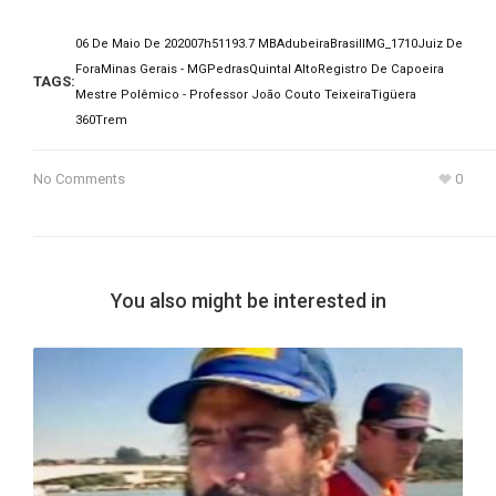
06 De Maio De 2020
07h51
193.7 MB
Adubeira
Brasil
IMG_1710
Juiz De
Fora
Minas Gerais - MG
Pedras
Quintal Alto
Registro De Capoeira
TAGS:
Mestre Polêmico - Professor João Couto Teixeira
Tigüera
360
Trem
No Comments
0
You also might be interested in