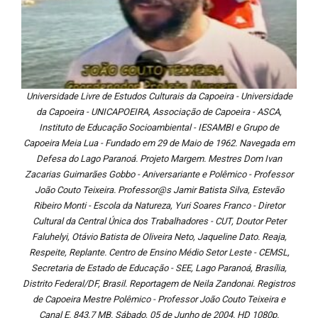
Universidade Livre de Estudos Culturais da Capoeira - Universidade
da Capoeira - UNICAPOEIRA, Associação de Capoeira - ASCA,
Instituto de Educação Socioambiental - IESAMBI e Grupo de
Capoeira Meia Lua - Fundado em 29 de Maio de 1962. Navegada em
Defesa do Lago Paranoá. Projeto Margem. Mestres Dom Ivan
Zacarias Guimarães Gobbo - Aniversariante e Polêmico - Professor
João Couto Teixeira. Professor@s Jamir Batista Silva, Estevão
Ribeiro Monti - Escola da Natureza, Yuri Soares Franco - Diretor
Cultural da Central Única dos Trabalhadores - CUT, Doutor Peter
Faluhelyi, Otávio Batista de Oliveira Neto, Jaqueline Dato. Reaja,
Respeite, Replante. Centro de Ensino Médio Setor Leste - CEMSL,
Secretaria de Estado de Educação - SEE, Lago Paranoá, Brasília,
Distrito Federal/DF, Brasil. Reportagem de Neila Zandonai. Registros
de Capoeira Mestre Polêmico - Professor João Couto Teixeira e
Canal E. 843,7 MB. Sábado, 05 de Junho de 2004. HD 1080p.