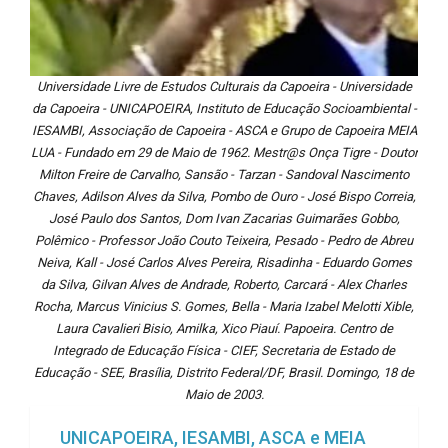
Universidade Livre de Estudos Culturais da Capoeira - Universidade
da Capoeira - UNICAPOEIRA, Instituto de Educação Socioambiental -
IESAMBI, Associação de Capoeira - ASCA e Grupo de Capoeira MEIA
LUA - Fundado em 29 de Maio de 1962. Mestr@s Onça Tigre - Doutor
Milton Freire de Carvalho, Sansão - Tarzan - Sandoval Nascimento
Chaves, Adilson Alves da Silva, Pombo de Ouro - José Bispo Correia,
José Paulo dos Santos, Dom Ivan Zacarias Guimarães Gobbo,
Polêmico - Professor João Couto Teixeira, Pesado - Pedro de Abreu
Neiva, Kall - José Carlos Alves Pereira, Risadinha - Eduardo Gomes
da Silva, Gilvan Alves de Andrade, Roberto, Carcará - Alex Charles
Rocha, Marcus Vinicius S. Gomes, Bella - Maria Izabel Melotti Xible,
Laura Cavalieri Bisio, Amilka, Xico Piauí. Papoeira. Centro de
Integrado de Educação Física - CIEF, Secretaria de Estado de
Educação - SEE, Brasília, Distrito Federal/DF, Brasil. Domingo, 18 de
Maio de 2003.
UNICAPOEIRA, IESAMBI, ASCA e MEIA