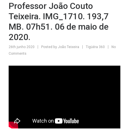
Professor João Couto
Teixeira. IMG_1710. 193,7
MB. 07h51. 06 de maio de
2020.
26th junho 2020
Posted by
João Teixeira
Tigüéra 360
No
Comments