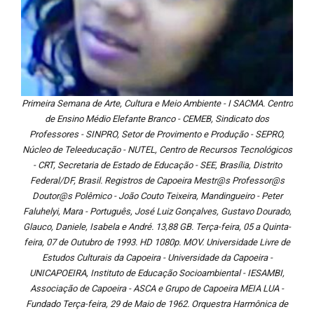
Primeira Semana de Arte, Cultura e Meio Ambiente - I SACMA. Centro
de Ensino Médio Elefante Branco - CEMEB, Sindicato dos
Professores - SINPRO, Setor de Provimento e Produção - SEPRO,
Núcleo de Teleeducação - NUTEL, Centro de Recursos Tecnológicos
- CRT, Secretaria de Estado de Educação - SEE, Brasília, Distrito
Federal/DF, Brasil. Registros de Capoeira Mestr@s Professor@s
Doutor@s Polêmico - João Couto Teixeira, Mandingueiro - Peter
Faluhelyi, Mara - Português, José Luiz Gonçalves, Gustavo Dourado,
Glauco, Daniele, Isabela e André. 13,88 GB. Terça-feira, 05 a Quinta-
feira, 07 de Outubro de 1993. HD 1080p. MOV. Universidade Livre de
Estudos Culturais da Capoeira - Universidade da Capoeira -
UNICAPOEIRA, Instituto de Educação Socioambiental - IESAMBI,
Associação de Capoeira - ASCA e Grupo de Capoeira MEIA LUA -
Fundado Terça-feira, 29 de Maio de 1962. Orquestra Harmônica de