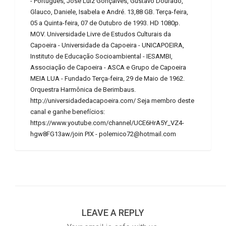
- Português, José Luiz Gonçalves, Gustavo Dourado,
Glauco, Daniele, Isabela e André. 13,88 GB. Terça-feira,
05 a Quinta-feira, 07 de Outubro de 1993. HD 1080p.
MOV. Universidade Livre de Estudos Culturais da
Capoeira - Universidade da Capoeira - UNICAPOEIRA,
Instituto de Educação Socioambiental - IESAMBI,
Associação de Capoeira - ASCA e Grupo de Capoeira
MEIA LUA - Fundado Terça-feira, 29 de Maio de 1962.
Orquestra Harmônica de Berimbaus.
http://universidadedacapoeira.com/ Seja membro deste
canal e ganhe benefícios:
https://www.youtube.com/channel/UCE6HrA5Y_VZ4-
hgw8FG13aw/join PIX - polemico72@hotmail.com
LEAVE A REPLY