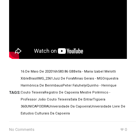
16 De Maio De 2020
16h58
3.86 GB
Bella - Maria Izabel Melotti
Xible
Brasil
IMG_2361
Juiz De Fora
Minas Gerais - MG
Orquestra
Harmônica De Berimbaus
Peter Faluhelyi
Quinho - Henrique
TAGS:
Couto Teixeira
Registro De Capoeira Mestre Polêmico -
Professor João Couto Teixeira
Sala De Entrar
Tigüera
360
UNICAPOEIRA
Universidade Da Capoeira
Universidade Livre De
Estudos Culturais Da Capoeira
No Comments
0