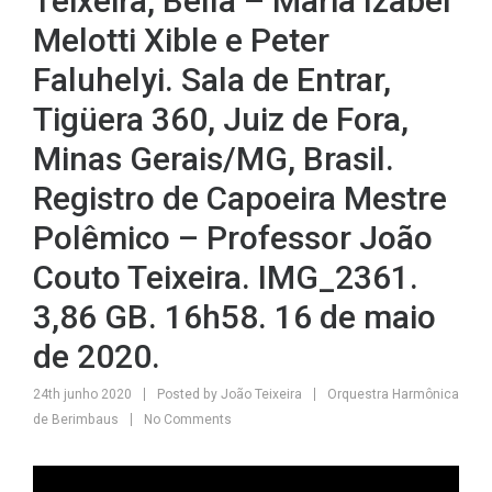
Teixeira, Bella – Maria Izabel
Melotti Xible e Peter
Faluhelyi. Sala de Entrar,
Tigüera 360, Juiz de Fora,
Minas Gerais/MG, Brasil.
Registro de Capoeira Mestre
Polêmico – Professor João
Couto Teixeira. IMG_2361.
3,86 GB. 16h58. 16 de maio
de 2020.
24th junho 2020
Posted by
João Teixeira
Orquestra Harmônica
de Berimbaus
No Comments