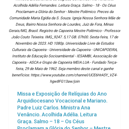
Acolhida Adélia Fernandes. Leitura Graça. Salmo - 18 - Os Céus
Proclamam a Glória do Senhor - Mestre Polêmico. Preces da
Comunidade Maria Egídia da S. Souza. Igreja Nossa Senhora Mãe de
Deus, Bairro Nossa Senhora de Lourdes, Juiz de Fora, Minas
Gerais/MG, Brasil. Registro de Capoeira Mestre Polêmico - Professor
João Couto Teixeira. IMG_9247. 5,17 GB. 07h00. Sexta-feira, 17 de
Novembro de 2023. HD 1080p. Universidade Livre de Estudos
Culturais da Capoeira - Universidade da Capoeira - UNICAPOEIRA,
Instituto de Educação Socioambiental - IESAMBI, Associação de
Capoeira - ASCA e Grupo de Capoeira MEIA LUA - Fundado Terça-
feira, 29 de Maio de 1962. Seja membro deste canal e ganhe
benefícios: https://www.youtube.com/channel/UCE6HrA5Y_VZ4-
hgw8FG13aw/join
Missa e Exposição de Relíquias do Ano
Arquidiocesano Vocacional e Mariano.
Padre Luiz Carlos. Ministra Ana
Venâncio. Acolhida Adélia. Leitura
Graça. Salmo – 18 – Os Céus
Proclamam a Glória do Senhor – Mestre