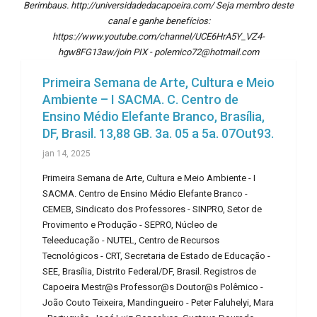
Berimbaus. http://universidadedacapoeira.com/ Seja membro deste
canal e ganhe benefícios:
https://www.youtube.com/channel/UCE6HrA5Y_VZ4-
hgw8FG13aw/join PIX - polemico72@hotmail.com
Primeira Semana de Arte, Cultura e Meio
Ambiente – I SACMA. C. Centro de
Ensino Médio Elefante Branco, Brasília,
DF, Brasil. 13,88 GB. 3a. 05 a 5a. 07Out93.
jan 14, 2025
Primeira Semana de Arte, Cultura e Meio Ambiente - I
SACMA. Centro de Ensino Médio Elefante Branco -
CEMEB, Sindicato dos Professores - SINPRO, Setor de
Provimento e Produção - SEPRO, Núcleo de
Teleeducação - NUTEL, Centro de Recursos
Tecnológicos - CRT, Secretaria de Estado de Educação -
SEE, Brasília, Distrito Federal/DF, Brasil. Registros de
Capoeira Mestr@s Professor@s Doutor@s Polêmico -
João Couto Teixeira, Mandingueiro - Peter Faluhelyi, Mara