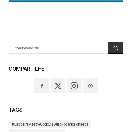
COMPARTILHE
TAGS
#CapoeiraMestreGogoDeOuroRogerioFonseca