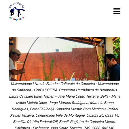
Universidade Livre de Estudos Culturais da Capoeira - Universidade
da Capoeira - UNICAPOEIRA: Orquestra Harmônica de Berimbaus.
Laura Cavalieri Bisio, Neném - Ana Maria Couto Teixeira, Bella - Maria
Izabel Melotti Xible, Jorge Martins Rodrigues, Marcelo Bruno
Rodrigues, Peter Faluhelyi, Capoeira Mestre Bom Menino e Rafael
Xavier Teixeira. Condomínio Ville de Montagne, Quadra 26, Casa 14,
Brasília, Distrito Federal/DF, Brasil. Registro de Capoeira Mestre
Polêmico - Professor João Couto Teixeira. IMG_2088. 862 MB.