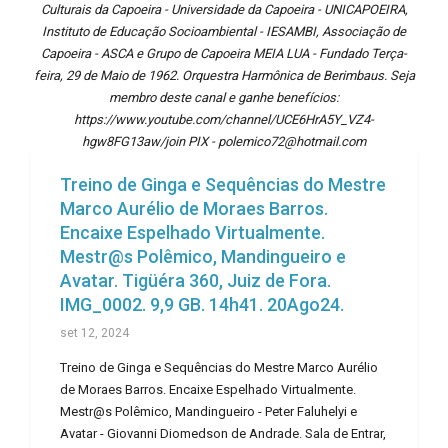
Culturais da Capoeira - Universidade da Capoeira - UNICAPOEIRA,
Instituto de Educação Socioambiental - IESAMBI, Associação de
Capoeira - ASCA e Grupo de Capoeira MEIA LUA - Fundado Terça-
feira, 29 de Maio de 1962. Orquestra Harmônica de Berimbaus. Seja
membro deste canal e ganhe benefícios:
https://www.youtube.com/channel/UCE6HrA5Y_VZ4-
hgw8FG13aw/join PIX - polemico72@hotmail.com
Treino de Ginga e Sequências do Mestre
Marco Aurélio de Moraes Barros.
Encaixe Espelhado Virtualmente.
Mestr@s Polêmico, Mandingueiro e
Avatar. Tigüéra 360, Juiz de Fora.
IMG_0002. 9,9 GB. 14h41. 20Ago24.
set 12, 2024
Treino de Ginga e Sequências do Mestre Marco Aurélio
de Moraes Barros. Encaixe Espelhado Virtualmente.
Mestr@s Polêmico, Mandingueiro - Peter Faluhelyi e
Avatar - Giovanni Diomedson de Andrade. Sala de Entrar,