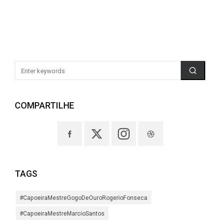
COMPARTILHE
TAGS
#CapoeiraMestreGogoDeOuroRogerioFonseca
#CapoeiraMestreMarcioSantos