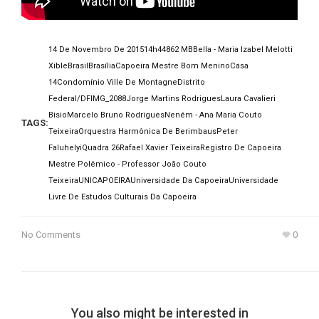
14 De Novembro De 2015
14h44
862 MB
Bella - Maria Izabel Melotti
Xible
Brasil
Brasília
Capoeira Mestre Bom Menino
Casa
14
Condomínio Ville De Montagne
Distrito
Federal/DF
IMG_2088
Jorge Martins Rodrigues
Laura Cavalieri
Bisio
Marcelo Bruno Rodrigues
Neném - Ana Maria Couto
TAGS:
Teixeira
Orquestra Harmônica De Berimbaus
Peter
Faluhelyi
Quadra 26
Rafael Xavier Teixeira
Registro De Capoeira
Mestre Polêmico - Professor João Couto
Teixeira
UNICAPOEIRA
Universidade Da Capoeira
Universidade
Livre De Estudos Culturais Da Capoeira
No Comments
0
You also might be interested in