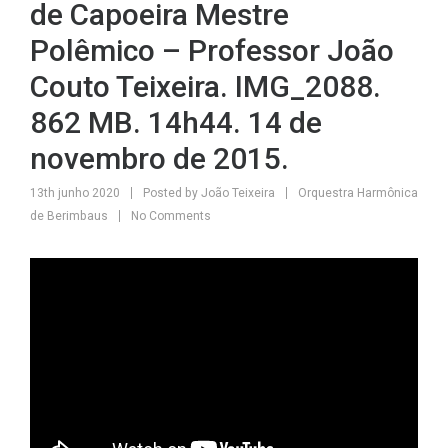
de Capoeira Mestre
Polêmico – Professor João
Couto Teixeira. IMG_2088.
862 MB. 14h44. 14 de
novembro de 2015.
13th junho 2020
Posted by
João Teixeira
Orquestra Harmônica
de Berimbaus
No Comments