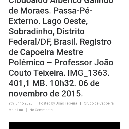
Clodoaldo Alberico Galindo
de Moraes. Passa-Pé-
Externo. Lago Oeste,
Sobradinho, Distrito
Federal/DF, Brasil. Registro
de Capoeira Mestre
Polêmico – Professor João
Couto Teixeira. IMG_1363.
401,1 MB. 10h32. 06 de
novembro de 2015.
9th junho 2020
Posted by
João Teixeira
Grupo de Capoeira
Meia Lua
No Comments