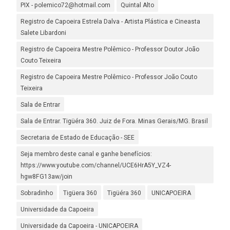
PIX - polemico72@hotmail.com
Quintal Alto
Registro de Capoeira Estrela Dalva - Artista Plástica e Cineasta
Salete Libardoni
Registro de Capoeira Mestre Polêmico - Professor Doutor João
Couto Teixeira
Registro de Capoeira Mestre Polêmico - Professor João Couto
Teixeira
Sala de Entrar
Sala de Entrar. Tigüéra 360. Juiz de Fora. Minas Gerais/MG. Brasil
Secretaria de Estado de Educação - SEE
Seja membro deste canal e ganhe benefícios:
https://www.youtube.com/channel/UCE6HrA5Y_VZ4-
hgw8FG13aw/join
Sobradinho
Tigüera 360
Tigüéra 360
UNICAPOEIRA
Universidade da Capoeira
Universidade da Capoeira - UNICAPOEIRA