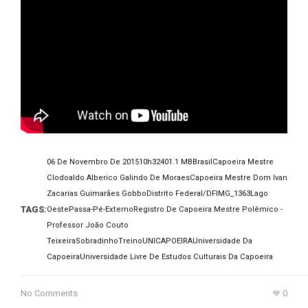
06 De Novembro De 2015
10h32
401.1 MB
Brasil
Capoeira Mestre
Clodoaldo Alberico Galindo De Moraes
Capoeira Mestre Dom Ivan
Zacarias Guimarães Gobbo
Distrito Federal/DF
IMG_1363
Lago
TAGS:
Oeste
Passa-Pé-Externo
Registro De Capoeira Mestre Polêmico -
Professor João Couto
Teixeira
Sobradinho
Treino
UNICAPOEIRA
Universidade Da
Capoeira
Universidade Livre De Estudos Culturais Da Capoeira
No Comments
0