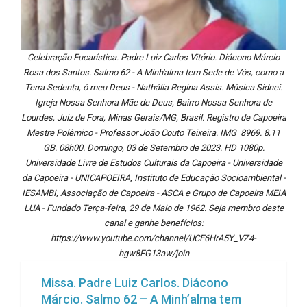
Celebração Eucarística. Padre Luiz Carlos Vitório. Diácono Márcio
Rosa dos Santos. Salmo 62 - A Minh'alma tem Sede de Vós, como a
Terra Sedenta, ó meu Deus - Nathália Regina Assis. Música Sidnei.
Igreja Nossa Senhora Mãe de Deus, Bairro Nossa Senhora de
Lourdes, Juiz de Fora, Minas Gerais/MG, Brasil. Registro de Capoeira
Mestre Polêmico - Professor João Couto Teixeira. IMG_8969. 8,11
GB. 08h00. Domingo, 03 de Setembro de 2023. HD 1080p.
Universidade Livre de Estudos Culturais da Capoeira - Universidade
da Capoeira - UNICAPOEIRA, Instituto de Educação Socioambiental -
IESAMBI, Associação de Capoeira - ASCA e Grupo de Capoeira MEIA
LUA - Fundado Terça-feira, 29 de Maio de 1962. Seja membro deste
canal e ganhe benefícios:
https://www.youtube.com/channel/UCE6HrA5Y_VZ4-
hgw8FG13aw/join
Missa. Padre Luiz Carlos. Diácono
Márcio. Salmo 62 – A Minh’alma tem