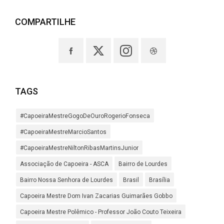
COMPARTILHE
TAGS
#CapoeiraMestreGogoDeOuroRogerioFonseca
#CapoeiraMestreMarcioSantos
#CapoeiraMestreNiltonRibasMartinsJunior
Associação de Capoeira - ASCA
Bairro de Lourdes
Bairro Nossa Senhora de Lourdes
Brasil
Brasília
Capoeira Mestre Dom Ivan Zacarias Guimarães Gobbo
Capoeira Mestre Polêmico - Professor João Couto Teixeira