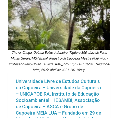
Chuva: Chega. Quintal Baixo, Adubeira, Tigüera 360, Juiz de Fora,
Minas Gerais/MG/ Brasil. Registro de Capoeira Mestre Polêmico -
Professor João Couto Teixeira. IMG_7750. 1,67 GB. 16h48. Segunda-
feira, 26 de abril de 2021. HD 1080p.
Universidade Livre de Estudos Culturais
da Capoeira – Universidade da Capoeira
– UNICAPOEIRA, Instituto de Educação
Socioambiental – IESAMBI, Associação
de Capoeira – ASCA e Grupo de
Capoeira MEIA LUA – Fundado em 29 de