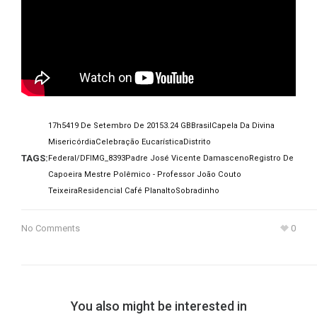
17h54
19 De Setembro De 2015
3.24 GB
Brasil
Capela Da Divina
Misericórdia
Celebração Eucarística
Distrito
TAGS:
Federal/DF
IMG_8393
Padre José Vicente Damasceno
Registro De
Capoeira Mestre Polêmico - Professor João Couto
Teixeira
Residencial Café Planalto
Sobradinho
No Comments
0
You also might be interested in