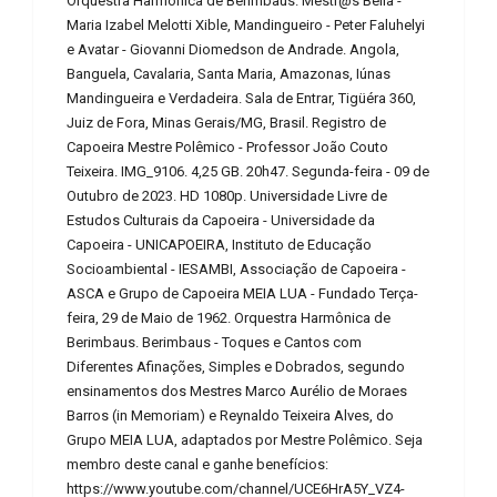
Orquestra Harmônica de Berimbaus. Mestr@s Bella -
Maria Izabel Melotti Xible, Mandingueiro - Peter Faluhelyi
e Avatar - Giovanni Diomedson de Andrade. Angola,
Banguela, Cavalaria, Santa Maria, Amazonas, Iúnas
Mandingueira e Verdadeira. Sala de Entrar, Tigüéra 360,
Juiz de Fora, Minas Gerais/MG, Brasil. Registro de
Capoeira Mestre Polêmico - Professor João Couto
Teixeira. IMG_9106. 4,25 GB. 20h47. Segunda-feira - 09 de
Outubro de 2023. HD 1080p. Universidade Livre de
Estudos Culturais da Capoeira - Universidade da
Capoeira - UNICAPOEIRA, Instituto de Educação
Socioambiental - IESAMBI, Associação de Capoeira -
ASCA e Grupo de Capoeira MEIA LUA - Fundado Terça-
feira, 29 de Maio de 1962. Orquestra Harmônica de
Berimbaus. Berimbaus - Toques e Cantos com
Diferentes Afinações, Simples e Dobrados, segundo
ensinamentos dos Mestres Marco Aurélio de Moraes
Barros (in Memoriam) e Reynaldo Teixeira Alves, do
Grupo MEIA LUA, adaptados por Mestre Polêmico. Seja
membro deste canal e ganhe benefícios:
https://www.youtube.com/channel/UCE6HrA5Y_VZ4-