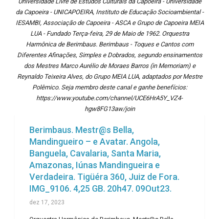
Universidade Livre de Estudos Culturais da Capoeira - Universidade
da Capoeira - UNICAPOEIRA, Instituto de Educação Socioambiental -
IESAMBI, Associação de Capoeira - ASCA e Grupo de Capoeira MEIA
LUA - Fundado Terça-feira, 29 de Maio de 1962. Orquestra
Harmônica de Berimbaus. Berimbaus - Toques e Cantos com
Diferentes Afinações, Simples e Dobrados, segundo ensinamentos
dos Mestres Marco Aurélio de Moraes Barros (in Memoriam) e
Reynaldo Teixeira Alves, do Grupo MEIA LUA, adaptados por Mestre
Polêmico. Seja membro deste canal e ganhe benefícios:
https://www.youtube.com/channel/UCE6HrA5Y_VZ4-
hgw8FG13aw/join
Berimbaus. Mestr@s Bella,
Mandingueiro – e Avatar. Angola,
Banguela, Cavalaria, Santa Maria,
Amazonas, Iúnas Mandingueira e
Verdadeira. Tigüéra 360, Juiz de Fora.
IMG_9106. 4,25 GB. 20h47. 09Out23.
dez 17, 2023