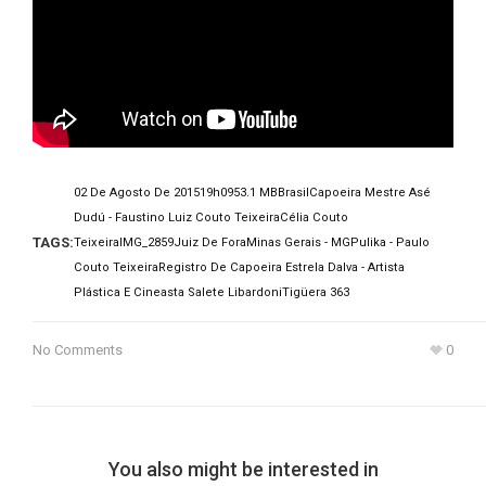
02 De Agosto De 2015
19h09
53.1 MB
Brasil
Capoeira Mestre Asé
Dudú - Faustino Luiz Couto Teixeira
Célia Couto
TAGS:
Teixeira
IMG_2859
Juiz De Fora
Minas Gerais - MG
Pulika - Paulo
Couto Teixeira
Registro De Capoeira Estrela Dalva - Artista
Plástica E Cineasta Salete Libardoni
Tigüera 363
No Comments
0
You also might be interested in