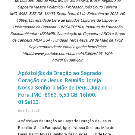
de Lourdes, Juiz de Fora, Minas Gerais/MG, Brasil. Registro de
Capoeira Mestre Polêmico - Professor João Couto Teixeira.
IMG_8963. 5,53 GB. 16h00. Sexta-feira, 01 de Setembro de 2023. HD
1080p. Universidade Livre de Estudos Culturais da Capoeira -
Universidade da Capoeira - UNICAPOEIRA, Instituto de Educação
Socioambiental - IESAMBI, Associação de Capoeira - ASCA e Grupo
de Capoeira MEIA LUA - Fundado Terça-feira, 29 de Maio de 1962.
Seja membro deste canal e ganhe benefícios:
https://www.youtube.com/channel/UCE6HrA5Y_VZ4-
hgw8FG13aw/join
Apóstol@s da Oração ao Sagrado
Coração de Jesus. Reunião. Igreja
Nossa Senhora Mãe de Deus, Juiz de
Fora. IMG_8963. 5,53 GB. 16h00.
01Set23.
dez 10, 2023
Apóstol@s da Oração ao Sagrado Coração de Jesus.
Reunião. Salão Paroquial, Igreja Nossa Senhora Mãe de
Deus, Bairro Nossa Senhora de Lourdes, Juiz de Fora,