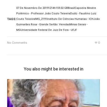
07 De Novembro De 2019
12
14h15
9.02 GB
Brasil
Capoeira Mestre
Polêmico - Professor João Couto Teixeira
Dudú - Faustino Luiz
TAGS:
Couto Teixeira
IMG_2191
Instituto De Ciências Humanas - ICH
João
Guimarães Rosa - Grande Sertão: Veredas
Minas Gerais -
MG
Universidade Federal De Juiz De Fora - UFJF
No Comments
0
You also might be interested in