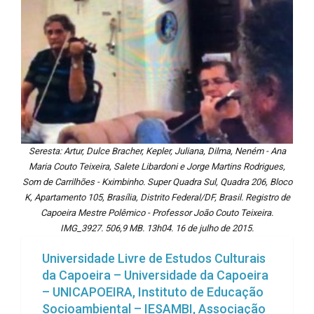
Seresta: Artur, Dulce Bracher, Kepler, Juliana, Dilma, Neném - Ana
Maria Couto Teixeira, Salete Libardoni e Jorge Martins Rodrigues,
Som de Carrilhões - Kximbinho. Super Quadra Sul, Quadra 206, Bloco
K, Apartamento 105, Brasília, Distrito Federal/DF, Brasil. Registro de
Capoeira Mestre Polêmico - Professor João Couto Teixeira.
IMG_3927. 506,9 MB. 13h04. 16 de julho de 2015.
Universidade Livre de Estudos Culturais
da Capoeira – Universidade da Capoeira
– UNICAPOEIRA, Instituto de Educação
Socioambiental – IESAMBI, Associação