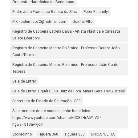
Orquestra Harmônica de Berimbaus
Padre João Francisco Batista da Silva
Peter Faluhelyi
PIX - polemico72@hotmail.com
Quintal Alto
Registro de Capoeira Estrela Dalva - Artista Plástica e Cineasta
Salete Libardoni
Registro de Capoeira Mestre Polêmico - Professor Doutor João
Couto Teixeira
Registro de Capoeira Mestre Polêmico - Professor João Couto
Teixeira
Sala de Entrar
Sala de Entrar. Tigüéra 360. Juiz de Fora. Minas Gerais/MG. Brasil
Secretaria de Estado de Educação - SEE
Seja membro deste canal e ganhe benefícios:
https://www.youtube.com/channel/UCE6HrA5Y_VZ4-
hgw8FG13aw/join
Sobradinho
Tigüera 360
Tigüéra 360
UNICAPOEIRA