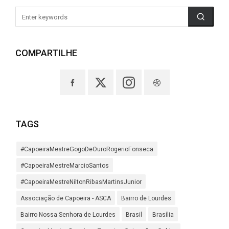
COMPARTILHE
TAGS
#CapoeiraMestreGogoDeOuroRogerioFonseca
#CapoeiraMestreMarcioSantos
#CapoeiraMestreNiltonRibasMartinsJunior
Associação de Capoeira - ASCA
Bairro de Lourdes
Bairro Nossa Senhora de Lourdes
Brasil
Brasília