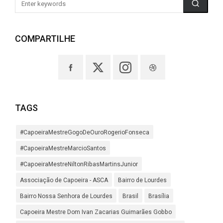
COMPARTILHE
TAGS
#CapoeiraMestreGogoDeOuroRogerioFonseca
#CapoeiraMestreMarcioSantos
#CapoeiraMestreNiltonRibasMartinsJunior
Associação de Capoeira - ASCA
Bairro de Lourdes
Bairro Nossa Senhora de Lourdes
Brasil
Brasília
Capoeira Mestre Dom Ivan Zacarias Guimarães Gobbo