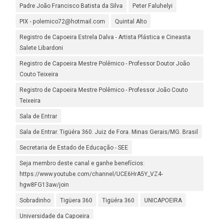
Padre João Francisco Batista da Silva
Peter Faluhelyi
PIX - polemico72@hotmail.com
Quintal Alto
Registro de Capoeira Estrela Dalva - Artista Plástica e Cineasta
Salete Libardoni
Registro de Capoeira Mestre Polêmico - Professor Doutor João
Couto Teixeira
Registro de Capoeira Mestre Polêmico - Professor João Couto
Teixeira
Sala de Entrar
Sala de Entrar. Tigüéra 360. Juiz de Fora. Minas Gerais/MG. Brasil
Secretaria de Estado de Educação - SEE
Seja membro deste canal e ganhe benefícios:
https://www.youtube.com/channel/UCE6HrA5Y_VZ4-
hgw8FG13aw/join
Sobradinho
Tigüera 360
Tigüéra 360
UNICAPOEIRA
Universidade da Capoeira