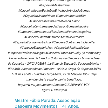
#CapoeiraMestraKatia
#CapoeiraMestreBerimbauErivaldodeAndradeGomes
#CapoeiraMestreDinho #CapoeiraMestreIdilio
#CapoeiraMestreCartaoNesonJunior
#CapoeiraContramestreJeffersonGomesNogueira
#CapoeiraContramestreFlexaRenatoPereiraGonçalves
#CapoeiraContramestreCascataSilvaPereira
#CapoeiraContramestraAna #CapoeiraContramestraJennifer
#CapoeiraEstagiarioAlan #CapoeiraMonitoraSelma
#CapoeiraProfessorMagno #CapoeiraProfessorLucky (in memorian)
Universidade Livre de Estudos Culturais da Capoeira - Universidade
da Capoeira - UNICAPOEIRA, Instituto de Educação Socioambiental -
IESAMBI, Associação de Capoeira - ASCA e Grupo de Capoeira MEIA
LUA na Escola - Fundado Terça-feira, 29 de Maio de 1962. Seja
membro deste canal e ganhe benefícios:
https://www.youtube.com/channel/UCE6HrA5Y_VZ4-
hgw8FG13aw/join
Mestre Fábio Parada. Associação
Capoeira Movimentos – 41 Anos.