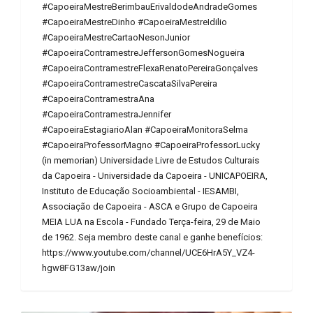
#CapoeiraMestreBerimbauErivaldodeAndradeGomes
#CapoeiraMestreDinho #CapoeiraMestreIdilio
#CapoeiraMestreCartaoNesonJunior
#CapoeiraContramestreJeffersonGomesNogueira
#CapoeiraContramestreFlexaRenatoPereiraGonçalves
#CapoeiraContramestreCascataSilvaPereira
#CapoeiraContramestraAna
#CapoeiraContramestraJennifer
#CapoeiraEstagiarioAlan #CapoeiraMonitoraSelma
#CapoeiraProfessorMagno #CapoeiraProfessorLucky
(in memorian) Universidade Livre de Estudos Culturais
da Capoeira - Universidade da Capoeira - UNICAPOEIRA,
Instituto de Educação Socioambiental - IESAMBI,
Associação de Capoeira - ASCA e Grupo de Capoeira
MEIA LUA na Escola - Fundado Terça-feira, 29 de Maio
de 1962. Seja membro deste canal e ganhe benefícios:
https://www.youtube.com/channel/UCE6HrA5Y_VZ4-
hgw8FG13aw/join