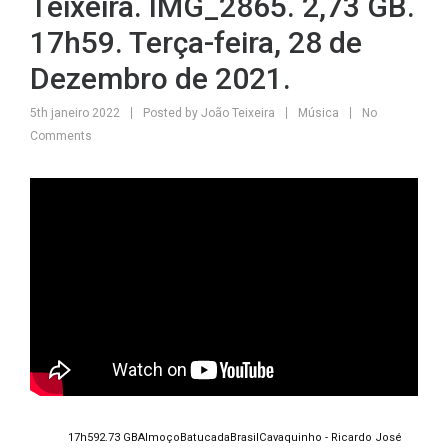
Teixeira. IMG_2865. 2,73 GB.
17h59. Terça-feira, 28 de
Dezembro de 2021.
5th janeiro 2022
Posted by
João Teixeira
Música
No
Comments
17h59
2.73 GB
Almoço
Batucada
Brasil
Cavaquinho - Ricardo José