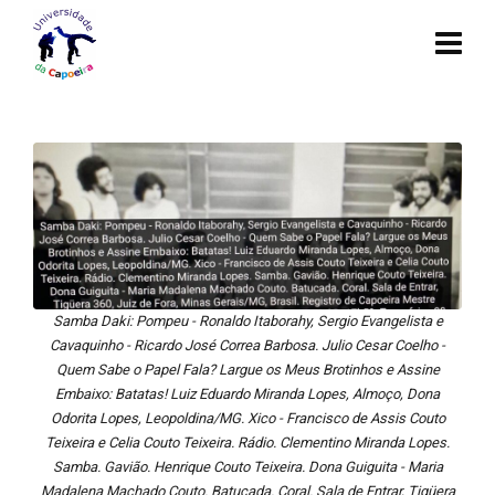
Samba Daki: Pompeu - Ronaldo Itaborahy, Sergio Evangelista e
Cavaquinho - Ricardo José Correa Barbosa. Julio Cesar Coelho -
Quem Sabe o Papel Fala? Largue os Meus Brotinhos e Assine
Embaixo: Batatas! Luiz Eduardo Miranda Lopes, Almoço, Dona
Odorita Lopes, Leopoldina/MG. Xico - Francisco de Assis Couto
Teixeira e Celia Couto Teixeira. Rádio. Clementino Miranda Lopes.
Samba. Gavião. Henrique Couto Teixeira. Dona Guiguita - Maria
Madalena Machado Couto. Batucada. Coral. Sala de Entrar, Tigüera