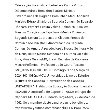
Celebração Eucarística: Padre Luiz Carlos Vitório.
Diácono Márcio Rosa dos Santos. Ministra
Extraordinária da Sagrada Comunhão Marlí. Acolhida
Ministro Extraordinário da Sagrada Comunhão Eduardo
Bôscaro. Primeira Leitura Valéria. Salmo 50 - Criai em
Mim um Coração que Seja Puro - Mestre Polêmico.
Segunda Leitura Coordenador Cláudio. Preces da
Comunidade Ministro Extraordinário da Sagrada
Comunhão Amaro Azevedo. Igreja Nossa Senhora Mãe
de Deus, Bairro Nossa Senhora de Lourdes, Juiz de
Fora, Minas Gerais/MG, Brasil. Registro de Capoeira
Mestre Polêmico - Professor João Couto Teixeira.
IMG_9395. 8,49 GB. 08h00. Domingo, 17 de Março de
2024. HD 1080p. MOV. Universidade Livre de Estudos
Culturais da Capoeira - Universidade da Capoeira -
UNICAPOEIRA, Instituto de Educação Socioambiental -
IESAMBI, Associação de Capoeira - ASCA e Grupo de
Capoeira MEIA LUA - Fundado Terça-feira, 29 de Maio de
1962. Seja membro deste canal e ganhe benefícios:
https://www.youtube.com/channel/UCE6HrA5Y_VZ4-