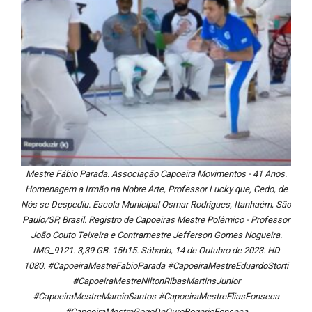
Mestre Fábio Parada. Associação Capoeira Movimentos - 41 Anos.
Homenagem a Irmão na Nobre Arte, Professor Lucky que, Cedo, de
Nós se Despediu. Escola Municipal Osmar Rodrigues, Itanhaém, São
Paulo/SP, Brasil. Registro de Capoeiras Mestre Polêmico - Professor
João Couto Teixeira e Contramestre Jefferson Gomes Nogueira.
IMG_9121. 3,39 GB. 15h15. Sábado, 14 de Outubro de 2023. HD
1080. #CapoeiraMestreFabioParada #CapoeiraMestreEduardoStorti
#CapoeiraMestreNiltonRibasMartinsJunior
#CapoeiraMestreMarcioSantos #CapoeiraMestreEliasFonseca
#CapoeiraMestreGogoDeOuroRogerioFonseca