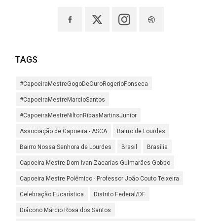
TAGS
#CapoeiraMestreGogoDeOuroRogerioFonseca
#CapoeiraMestreMarcioSantos
#CapoeiraMestreNiltonRibasMartinsJunior
Associação de Capoeira - ASCA
Bairro de Lourdes
Bairro Nossa Senhora de Lourdes
Brasil
Brasília
Capoeira Mestre Dom Ivan Zacarias Guimarães Gobbo
Capoeira Mestre Polêmico - Professor João Couto Teixeira
Celebração Eucarística
Distrito Federal/DF
Diácono Márcio Rosa dos Santos