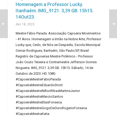
Homenagem a Professor Lucky.
Itanhaém. IMG_9121. 3,39 GB. 15h15.
14Out23.
dez 18, 2023
Mestre Fábio Parada. Associação Capoeira Movimentos
- 41 Anos. Homenagem a Irmão na Nobre Arte, Professor
Lucky que, Cedo, de Nós se Despediu. Escola Municipal
Osmar Rodrigues, Itanhaém, São Paulo/SP, Brasil.
Registro de Capoeiras Mestre Polêmico - Professor
João Couto Teixeira e Contramestre Jefferson Gomes
Nogueira. IMG_9121. 3,39 GB. 15h15. Sábado, 14 de
Outubro de 2023. HD 1080.
#CapoeiraMestreFabioParada
#CapoeiraMestreEduardoStorti
#CapoeiraMestreNiltonRibasMartinsJunior
#CapoeiraMestreMarcioSantos
#CapoeiraMestreEliasFonseca
#CapoeiraMestreGogoDeOuroRogerioFonseca
#CapoeiraMestraKatia