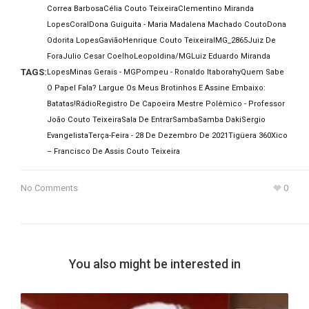
Correa Barbosa
Célia Couto Teixeira
Clementino Miranda
Lopes
Coral
Dona Guiguita - Maria Madalena Machado Couto
Dona
Odorita Lopes
Gavião
Henrique Couto Teixeira
IMG_2865
Juiz De
Fora
Julio Cesar Coelho
Leopoldina/MG
Luiz Eduardo Miranda
TAGS:
Lopes
Minas Gerais - MG
Pompeu - Ronaldo Itaborahy
Quem Sabe
O Papel Fala? Largue Os Meus Brotinhos E Assine Embaixo:
Batatas!
Rádio
Registro De Capoeira Mestre Polêmico - Professor
João Couto Teixeira
Sala De Entrar
Samba
Samba Daki
Sergio
Evangelista
Terça-Feira - 28 De Dezembro De 2021
Tigüera 360
Xico
– Francisco De Assis Couto Teixeira
No Comments
0
You also might be interested in